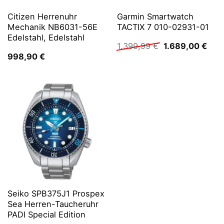
Citizen Herrenuhr
Garmin Smartwatch
Mechanik NB6031-56E
TACTIX 7 010-02931-01
Edelstahl, Edelstahl
Ursprünglicher
Aktu
1.399,99
€
1.689,00
€
Preis
Prei
998,90
€
war:
ist:
1.399,99 €
1.68
Seiko SPB375J1 Prospex
Sea Herren-Taucheruhr
PADI Special Edition