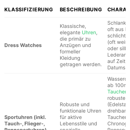
KLASSIFIZIERUNG
BESCHREIBUNG
CHARAK
Schlanke
Klassische,
oft aus E
elegante
Uhren
,
schlichtes
die primär zu
(oft weiß
Dress Watches
Anzügen und
oder silbe
formeller
Lederarm
Kleidung
auf Zeit-
getragen werden.
Datumsan
Wasserdic
ab 100m 
Taucheru
robuste M
Robuste und
(Edelstah
funktionale Uhren
drehbare 
Sportuhren (inkl.
für aktive
Taucheru
Tauch-, Flieger-,
Lebensstile und
Chronogr
Rennsportuhren)
spezielle
Rennspor