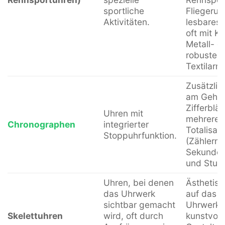
sportliche
Fliegeruh
Aktivitäten.
lesbares Z
oft mit K
Metall- o
robustem
Textilarm
Zusätzlic
am Gehäu
Zifferblät
Uhren mit
mehreren
Chronographen
integrierter
Totalisat
Stoppuhrfunktion.
(Zählern) 
Sekunden
und Stun
Uhren, bei denen
Ästhetisc
das Uhrwerk
auf das 
sichtbar gemacht
Uhrwerk, 
Skelettuhren
wird, oft durch
kunstvoll