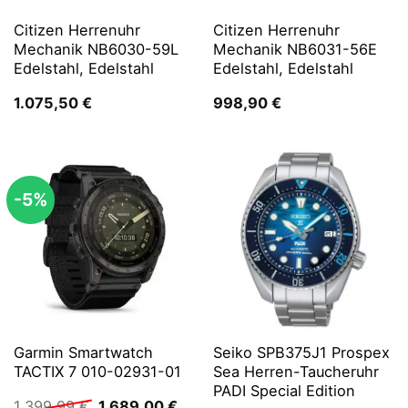
Citizen Herrenuhr
Citizen Herrenuhr
Mechanik NB6030-59L
Mechanik NB6031-56E
Edelstahl, Edelstahl
Edelstahl, Edelstahl
1.075,50
€
998,90
€
-5%
Garmin Smartwatch
Seiko SPB375J1 Prospex
TACTIX 7 010-02931-01
Sea Herren-Taucheruhr
PADI Special Edition
Ursprünglicher
Aktueller
1.399,99
€
1.689,00
€