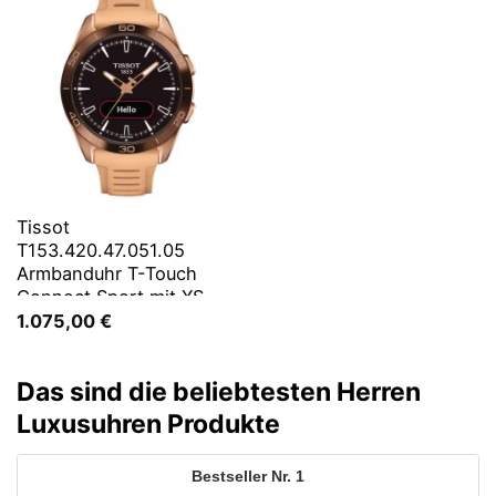
Tissot
T153.420.47.051.05
Armbanduhr T-Touch
Connect Sport mit XS
Band
1.075,00
€
Das sind die beliebtesten Herren
Luxusuhren Produkte
1