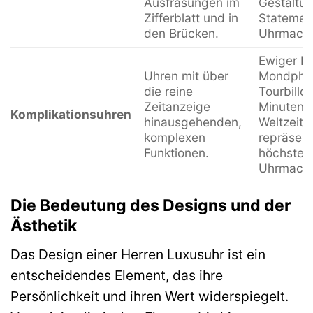
Ausfräsungen im
Gestaltun
Zifferblatt und in
Statement
den Brücken.
Uhrmache
Ewiger Ka
Uhren mit über
Mondpha
die reine
Tourbillon
Zeitanzeige
Minutenre
Komplikationsuhren
hinausgehenden,
Weltzeit.
komplexen
repräsent
Funktionen.
höchste 
Uhrmache
Die Bedeutung des Designs und der
Ästhetik
Das Design einer Herren Luxusuhr ist ein
entscheidendes Element, das ihre
Persönlichkeit und ihren Wert widerspiegelt.