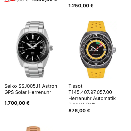
Preis
Preis
1.250,00
€
war:
ist:
1.399,99 €
1.689,00 €.
Seiko SSJ005J1 Astron
Tissot
GPS Solar Herrenuhr
T145.407.97.057.00
Herrenuhr Automatik
1.700,00
€
Sideral Gelb
876,00
€