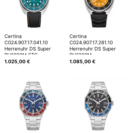
Certina
Certina
C024.907.17.041.10
C024.907.17.281.10
Herrenuhr DS Super
Herrenuhr DS Super
PH1000M STC
PH1000M
Schwarz/Orange LE
1.025,00
€
1.085,00
€