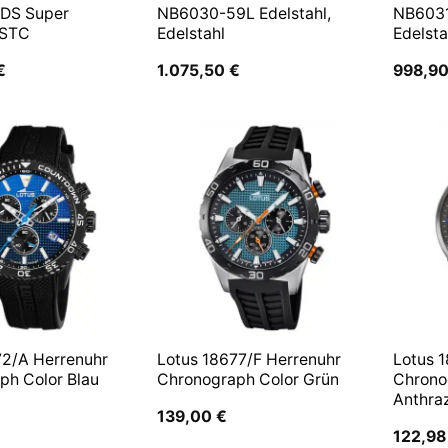
 DS Super
NB6030-59L Edelstahl,
NB6031
 STC
Edelstahl
Edelsta
€
1.075,50
€
998,9
72/A Herrenuhr
Lotus 18677/F Herrenuhr
Lotus 
ph Color Blau
Chronograph Color Grün
Chrono
Anthraz
139,00
€
122,9