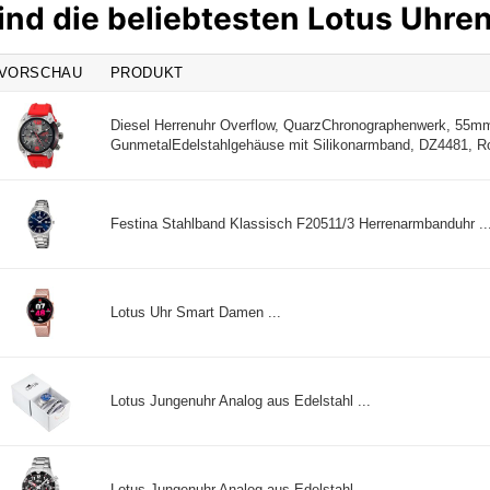
ind die beliebtesten Lotus Uhre
VORSCHAU
PRODUKT
Diesel Herrenuhr Overflow, QuarzChronographenwerk, 55m
GunmetalEdelstahlgehäuse mit Silikonarmband, DZ4481, Rot
Festina Stahlband Klassisch F20511/3 Herrenarmbanduhr ..
Lotus Uhr Smart Damen ...
Lotus Jungenuhr Analog aus Edelstahl ...
Lotus Jungenuhr Analog aus Edelstahl ...