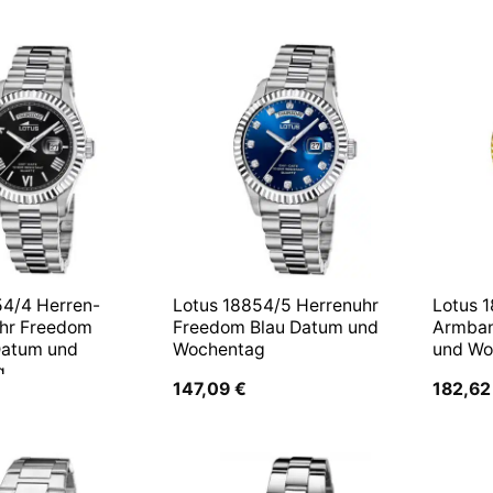
54/4 Herren-
Lotus 18854/5 Herrenuhr
Lotus 
hr Freedom
Freedom Blau Datum und
Armban
Datum und
Wochentag
und Wo
g
147,09
€
182,6