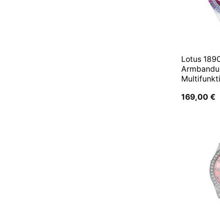
Lotus 189
Armbanduh
Multifunkt
169,00
€