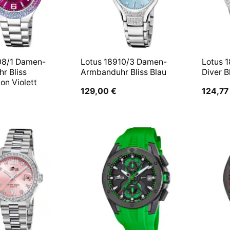
08/1 Damen-
Lotus 18910/3 Damen-
Lotus 
r Bliss
Armbanduhr Bliss Blau
Diver B
ion Violett
129,00
€
124,7