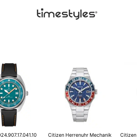
24.907.17.041.10
Citizen Herrenuhr Mechanik
Citize