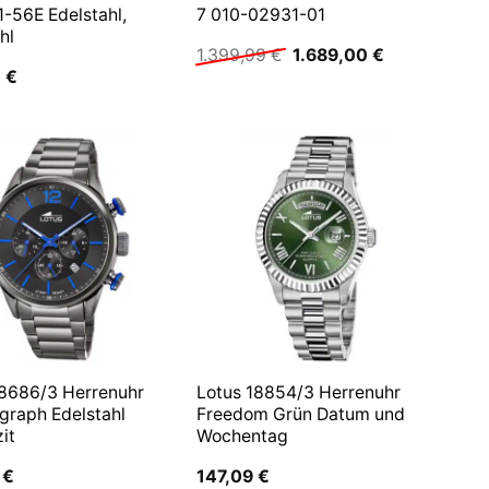
-56E Edelstahl,
7 010-02931-01
hl
Ursprünglicher
Aktueller
1.399,99
€
1.689,00
€
Preis
Preis
0
€
war:
ist:
1.399,99 €
1.689,00 €.
18686/3 Herrenuhr
Lotus 18854/3 Herrenuhr
graph Edelstahl
Freedom Grün Datum und
it
Wochentag
8
€
147,09
€