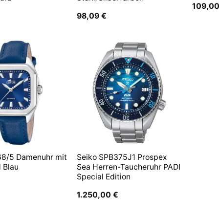
109,0
98,09
€
68/5 Damenuhr mit
Seiko SPB375J1 Prospex
 Blau
Sea Herren-Taucheruhr PADI
Special Edition
1.250,00
€