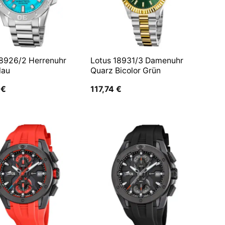
18926/2 Herrenuhr
Lotus 18931/3 Damenuhr
lau
Quarz Bicolor Grün
7
€
117,74
€