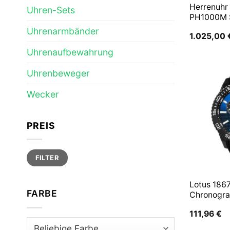
Herrenuhr
Uhren-Sets
PH1000M
Uhrenarmbänder
1.025,00
Uhrenaufbewahrung
Uhrenbeweger
Wecker
PREIS
Min.
Max.
FILTER
Preis
Preis
Lotus 186
FARBE
Chronogra
111,96
€