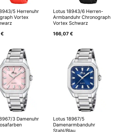
18943/5 Herrenuhr
Lotus 18943/6 Herren-
graph Vortex
Armbanduhr Chronograph
hwarz
Vortex Schwarz
8
€
166,07
€
18967/3 Damenuhr
Lotus 18967/5
Rosafarben
Damenarmbanduhr
Stahl/Blau