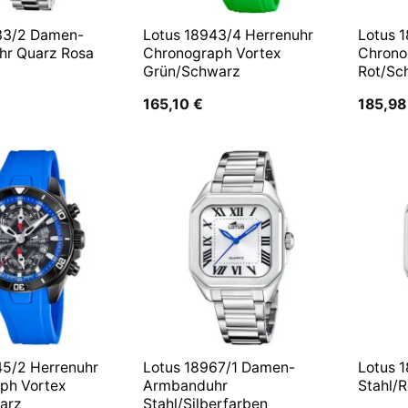
33/2 Damen-
Lotus 18943/4 Herrenuhr
Lotus 
r Quarz Rosa
Chronograph Vortex
Chrono
Grün/Schwarz
Rot/Sc
165,10
€
185,9
45/2 Herrenuhr
Lotus 18967/1 Damen-
Lotus 
ph Vortex
Armbanduhr
Stahl/
arz
Stahl/Silberfarben