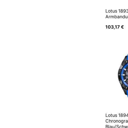
Lotus 189
Armbanduh
103,17
€
Lotus 189
Chronogra
Blau/Schw