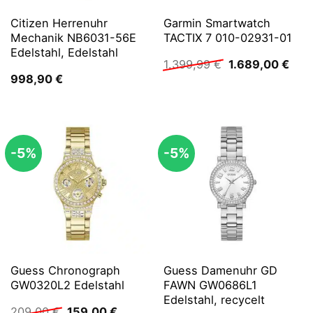
Citizen Herrenuhr
Garmin Smartwatch
Mechanik NB6031-56E
TACTIX 7 010-02931-01
Edelstahl, Edelstahl
Ursprünglicher
Aktu
1.399,99
€
1.689,00
€
Preis
Prei
998,90
€
war:
ist:
1.399,99 €
1.68
-5%
-5%
Guess Chronograph
Guess Damenuhr GD
GW0320L2 Edelstahl
FAWN GW0686L1
Edelstahl, recycelt
Ursprünglicher
Aktueller
209,00
€
159,00
€