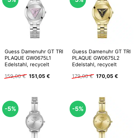
Guess Damenuhr GT TRI
Guess Damenuhr GT TRI
PLAQUE GW0675L1
PLAQUE GW0675L2
Edelstahl, recycelt
Edelstahl, recycelt
Ursprünglicher
Aktueller
Ursprünglicher
Aktuelle
159,00
€
151,05
€
179,00
€
170,05
€
Preis
Preis
Preis
Preis
war:
ist:
war:
ist:
159,00 €
151,05 €.
179,00 €
170,05 €
-5%
-5%