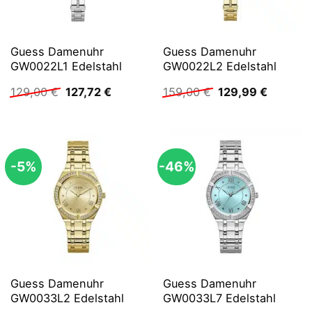
Guess Damenuhr
Guess Damenuhr
GW0022L1 Edelstahl
GW0022L2 Edelstahl
Ursprünglicher
Aktueller
Ursprünglicher
Aktuelle
129,00
€
127,72
€
159,00
€
129,99
€
Preis
Preis
Preis
Preis
war:
ist:
war:
ist:
129,00 €
127,72 €.
159,00 €
129,99 
-5%
-46%
Guess Damenuhr
Guess Damenuhr
GW0033L2 Edelstahl
GW0033L7 Edelstahl