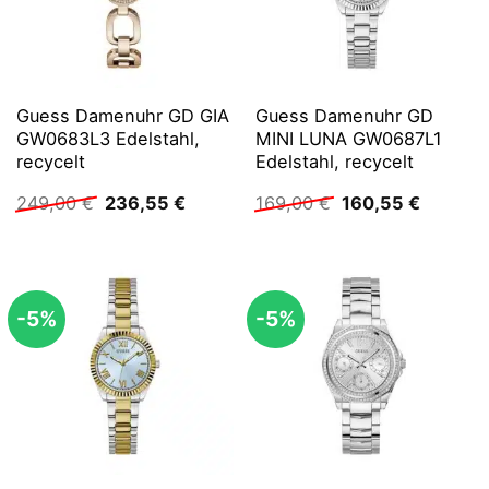
Guess Damenuhr GD GIA
Guess Damenuhr GD
GW0683L3 Edelstahl,
MINI LUNA GW0687L1
recycelt
Edelstahl, recycelt
Ursprünglicher
Aktueller
Ursprünglicher
Aktuelle
249,00
€
236,55
€
169,00
€
160,55
€
Preis
Preis
Preis
Preis
war:
ist:
war:
ist:
249,00 €
236,55 €.
169,00 €
160,55 
-5%
-5%