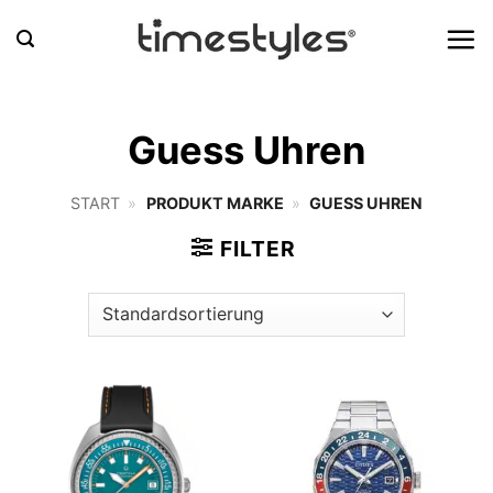
Zum
Inhalt
springen
Guess Uhren
START
»
PRODUKT MARKE
»
GUESS UHREN
FILTER