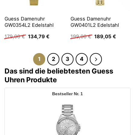
Guess Damenuhr
Guess Damenuhr
GW0354L2 Edelstahl
GW0401L2 Edelstahl
Ursprünglicher
Aktueller
Ursprünglicher
Aktuelle
179,00
€
134,79
€
199,00
€
189,05
€
Preis
Preis
Preis
Preis
war:
ist:
war:
ist:
179,00 €
134,79 €.
199,00 €
189,05 
1
2
3
4
Das sind die beliebtesten Guess
Uhren Produkte
1