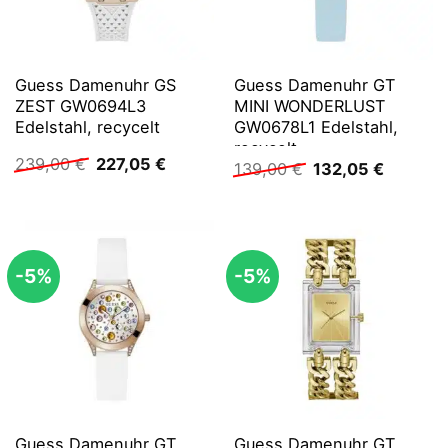
Guess Damenuhr GS
Guess Damenuhr GT
ZEST GW0694L3
MINI WONDERLUST
Edelstahl, recycelt
GW0678L1 Edelstahl,
recycelt
Ursprünglicher
Aktueller
239,00
€
227,05
€
Ursprünglicher
Aktuelle
139,00
€
132,05
€
Preis
Preis
Preis
Preis
war:
ist:
war:
ist:
239,00 €
227,05 €.
139,00 €
132,05 
-5%
-5%
Guess Damenuhr GT
Guess Damenuhr GT