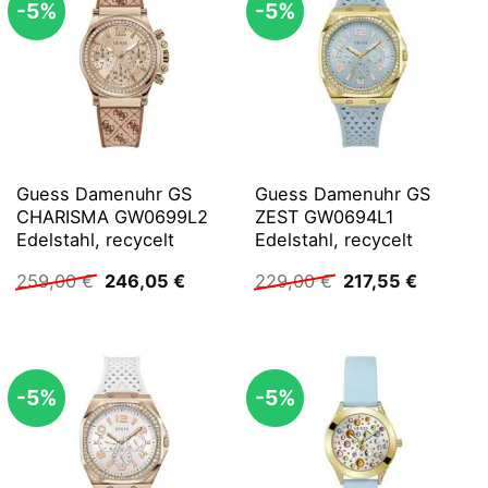
-5%
-5%
Guess Damenuhr GS
Guess Damenuhr GS
CHARISMA GW0699L2
ZEST GW0694L1
Edelstahl, recycelt
Edelstahl, recycelt
Ursprünglicher
Aktueller
Ursprünglicher
Aktuelle
259,00
€
246,05
€
229,00
€
217,55
€
Preis
Preis
Preis
Preis
war:
ist:
war:
ist:
259,00 €
246,05 €.
229,00 €
217,55 €
-5%
-5%