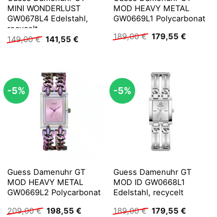
MINI WONDERLUST
MOD HEAVY METAL
GW0678L4 Edelstahl,
GW0669L1 Polycarbonat
recycelt
Ursprünglicher
Aktuelle
189,00
€
179,55
€
Ursprünglicher
Aktueller
149,00
€
141,55
€
Preis
Preis
Preis
Preis
war:
ist:
war:
ist:
189,00 €
179,55 €
149,00 €
141,55 €.
-5%
-5%
Guess Damenuhr GT
Guess Damenuhr GT
MOD HEAVY METAL
MOD ID GW0668L1
GW0669L2 Polycarbonat
Edelstahl, recycelt
Ursprünglicher
Aktueller
Ursprünglicher
Aktuelle
209,00
€
198,55
€
189,00
€
179,55
€