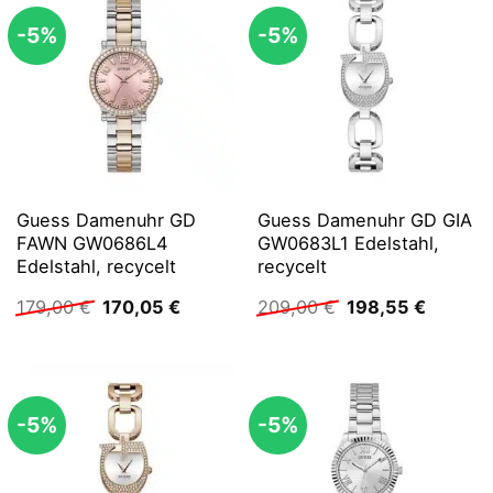
-5%
-5%
Guess Damenuhr GD
Guess Damenuhr GD GIA
FAWN GW0686L4
GW0683L1 Edelstahl,
Edelstahl, recycelt
recycelt
Ursprünglicher
Aktueller
Ursprünglicher
Aktuelle
179,00
€
170,05
€
209,00
€
198,55
€
Preis
Preis
Preis
Preis
war:
ist:
war:
ist:
179,00 €
170,05 €.
209,00 €
198,55 
-5%
-5%