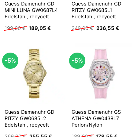
Guess Damenuhr GD
Guess Damenuhr GD
MINI LUNA GW0687L4
RITZY GW0685L1
Edelstahl, recycelt
Edelstahl, recycelt
Ursprünglicher
Aktueller
Ursprünglicher
Aktuell
199,00
€
189,05
€
249,00
€
236,55
€
Preis
Preis
Preis
Preis
war:
ist:
war:
ist:
199,00 €
189,05 €.
249,00 €
236,55 
-5%
-5%
Guess Damenuhr GD
Guess Damenuhr GS
RITZY GW0685L2
ATHENA GW0438L7
Edelstahl, recycelt
Perlon/Nylon
Ursprünglicher
Aktueller
Ursprünglicher
Aktuelle
269,00
€
255,55
€
189,00
€
179,55
€