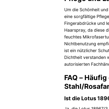
Um die Schönheit und 
eine sorgfältige Pfle
Fingerabdrücke und le
Haarspray, da diese d
feuchtes Mikrofasertu
Nichtbenutzung empfie
ist ein nützlicher Sch
Dichtheit verstanden 
autorisierten Fachhänd
FAQ – Häufig
Stahl/Rosafa
Ist die Lotus 18
Ja, die Lotus 18967/3