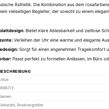
assische Ästhetik. Die Kombination aus dem rosafarbene
nem vielseitigen Begleiter, der sowohl zu einem elegan
blattdesign:
Bietet klare Ablesbarkeit und zeitlose Sch
zente:
Verleihen der Uhr eine warme und elegante Aus
edesign:
Sorgt für einen angenehmen Tragekomfort u
erbar:
Passt perfekt zu formellen Anlässen, im Büro oder
BESCHREIBUNG
Lotus
18967/3
Damen
Edelstahl, Rosévergoldet