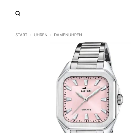
Zum
Inhalt
springen
START
»
UHREN
»
DAMENUHREN