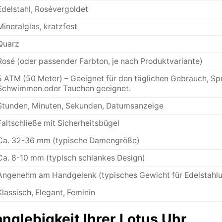
Edelstahl, Rosévergoldet
Mineralglas, kratzfest
Quarz
Rosé (oder passender Farbton, je nach Produktvariante)
5 ATM (50 Meter) – Geeignet für den täglichen Gebrauch, S
Schwimmen oder Tauchen geeignet.
Stunden, Minuten, Sekunden, Datumsanzeige
Faltschließe mit Sicherheitsbügel
Ca. 32-36 mm (typische Damengröße)
Ca. 8-10 mm (typisch schlankes Design)
Angenehm am Handgelenk (typisches Gewicht für Edelstahlu
Klassisch, Elegant, Feminin
nglebigkeit Ihrer Lotus Uhr