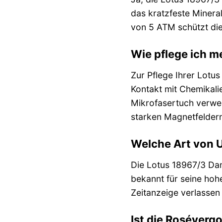
das kratzfeste Minera
von 5 ATM schützt die
Wie pflege ich m
Zur Pflege Ihrer Lotu
Kontakt mit Chemikali
Mikrofasertuch verwen
starken Magnetfeldern
Welche Art von U
Die Lotus 18967/3 Dam
bekannt für seine hoh
Zeitanzeige verlassen
Ist die Roséverg