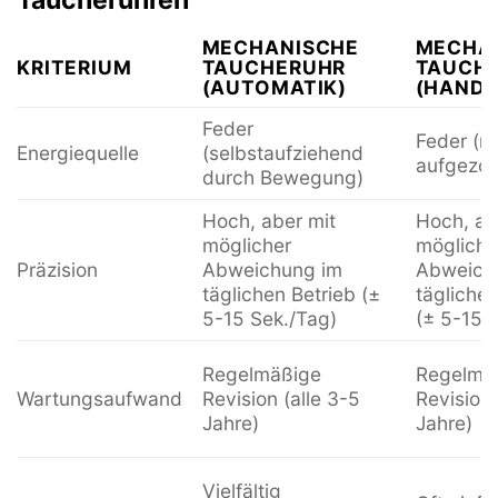
MECHANISCHE
MECHA
KRITERIUM
TAUCHERUHR
TAUCH
(AUTOMATIK)
(HAND
Feder
Feder (m
Energiequelle
(selbstaufziehend
aufgezo
durch Bewegung)
Hoch, aber mit
Hoch, ab
möglicher
mögliche
Präzision
Abweichung im
Abweich
täglichen Betrieb (±
täglichen
5-15 Sek./Tag)
(± 5-15 
Regelmäßige
Regelmä
Wartungsaufwand
Revision (alle 3-5
Revision 
Jahre)
Jahre)
Vielfältig