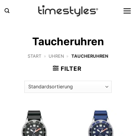
Zum
Inhalt
springen
Taucheruhren
START
»
UHREN
»
TAUCHERUHREN
FILTER