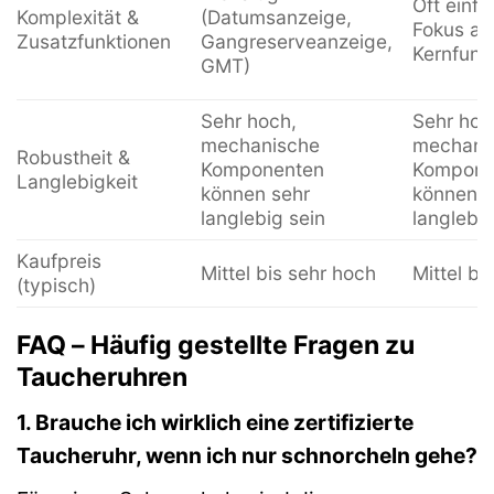
Oft einfa
Komplexität &
(Datumsanzeige,
Fokus au
Zusatzfunktionen
Gangreserveanzeige,
Kernfunk
GMT)
Sehr hoch,
Sehr hoc
mechanische
mechani
Robustheit &
Komponenten
Kompone
Langlebigkeit
können sehr
können s
langlebig sein
langlebig
Kaufpreis
Mittel bis sehr hoch
Mittel bi
(typisch)
FAQ – Häufig gestellte Fragen zu
Taucheruhren
1. Brauche ich wirklich eine zertifizierte
Taucheruhr, wenn ich nur schnorcheln gehe?