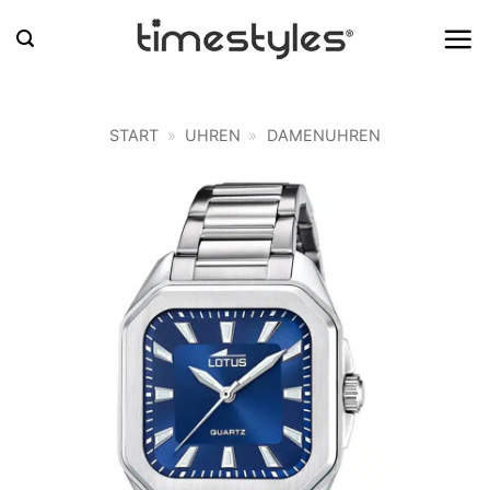
Zum
Inhalt
springen
START
»
UHREN
»
DAMENUHREN