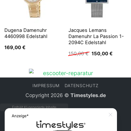
Dugena Damenuhr
Jacques Lemans
4460998 Edelstahl
Damenuhr La Passion 1-
2094C Edelstahl
169,00
€
Ursprünglicher
Aktuelle
150,00
€
150,00
€
Preis
Preis
war:
ist:
150,00 €
150,00 
IMPRESSUM
DATENSCHUTZ
Copyright 2026 ©
Timestyles.de
Anzeige*
Close