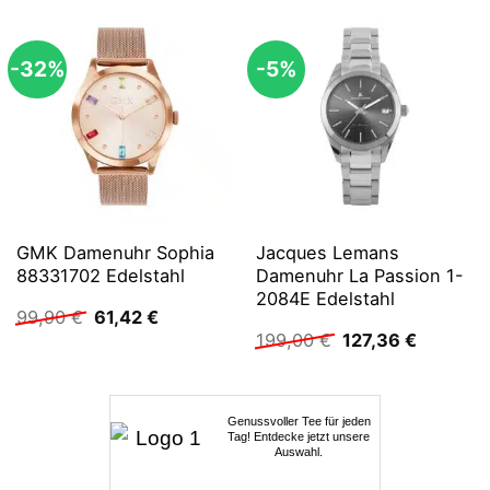
-32%
-5%
GMK Damenuhr Sophia
Jacques Lemans
88331702 Edelstahl
Damenuhr La Passion 1-
2084E Edelstahl
Ursprünglicher
Aktueller
99,90
€
61,42
€
Preis
Preis
Ursprünglicher
Aktuelle
199,00
€
127,36
€
war:
ist:
Preis
Preis
99,90 €
61,42 €.
war:
ist:
199,00 €
127,36 €
Genussvoller Tee für jeden
Tag! Entdecke jetzt unsere
Auswahl.