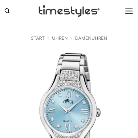
Zum
Inhalt
springen
START
»
UHREN
»
DAMENUHREN