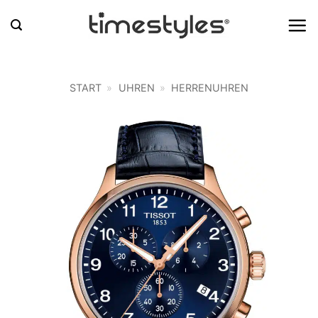
Zum
Inhalt
springen
START
»
UHREN
»
HERRENUHREN