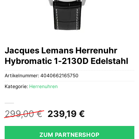
Jacques Lemans Herrenuhr
Hybromatic 1-2130D Edelstahl
Artikelnummer:
4040662165750
Kategorie:
Herrenuhren
Ursprünglicher
Aktueller
299,00
€
239,19
€
Preis
Preis
war:
ist:
ZUM PARTNERSHOP