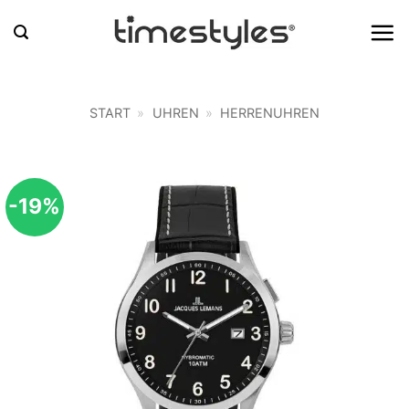
Zum
Inhalt
springen
START
»
UHREN
»
HERRENUHREN
-19%