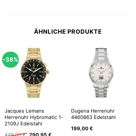
ÄHNLICHE PRODUKTE
-38%
Jacques Lemans
Dugena Herrenuhr
Herrenuhr Hybromatic 1-
4460863 Edelstahl
2109J Edelstahl
199,00
€
Ursprünglicher
Aktueller
449,00
€
290,95
€