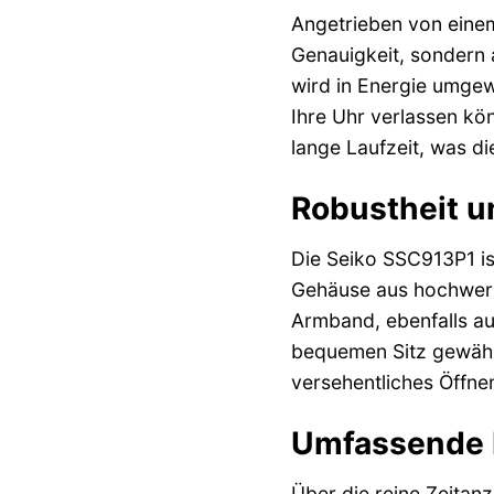
Angetrieben von einem
Genauigkeit, sondern 
wird in Energie umgewa
Ihre Uhr verlassen kö
lange Laufzeit, was d
Robustheit u
Die Seiko SSC913P1 ist
Gehäuse aus hochwertig
Armband, ebenfalls aus
bequemen Sitz gewährle
versehentliches Öffne
Umfassende F
Über die reine Zeitanz