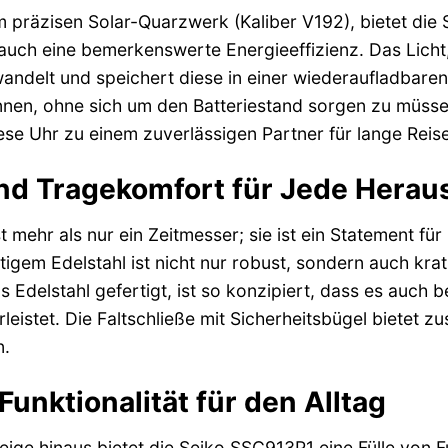
 präzisen Solar-Quarzwerk (Kaliber V192), bietet die
auch eine bemerkenswerte Energieeffizienz. Das Licht, 
ndelt und speichert diese in einer wiederaufladbaren 
nnen, ohne sich um den Batteriestand sorgen zu müssen
iese Uhr zu einem zuverlässigen Partner für lange Reis
nd Tragekomfort für Jede Herau
 mehr als nur ein Zeitmesser; sie ist ein Statement fü
em Edelstahl ist nicht nur robust, sondern auch kratzf
 Edelstahl gefertigt, ist so konzipiert, dass es auch 
istet. Die Faltschließe mit Sicherheitsbügel bietet zu
n.
unktionalität für den Alltag
eige hinaus bietet die Seiko SSC913P1 eine Fülle von 