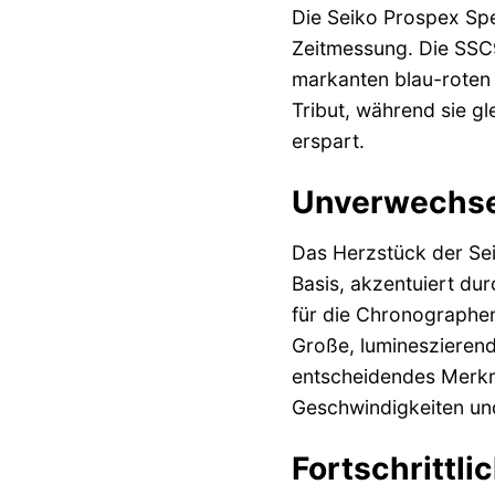
Die Seiko Prospex Spe
Zeitmessung. Die SSC91
markanten blau-roten 
Tribut, während sie gl
erspart.
Unverwechsel
Das Herzstück der Seik
Basis, akzentuiert dur
für die Chronographen
Große, lumineszierende
entscheidendes Merkma
Geschwindigkeiten und
Fortschrittli