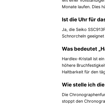
Mit einer vollständig
Monate laufen. Dies h
Ist die Uhr für 
Ja, die Seiko SSC913P
Schnorcheln geeignet m
Was bedeutet „Ha
Hardlex-Kristall ist e
höhere Bruchfestigkeit
Haltbarkeit für den tä
Wie stelle ich d
Die Chronographenfun
stoppt den Chronograp