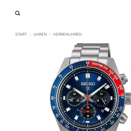
Zum
Inhalt
springen
START
»
UHREN
»
HERRENUHREN