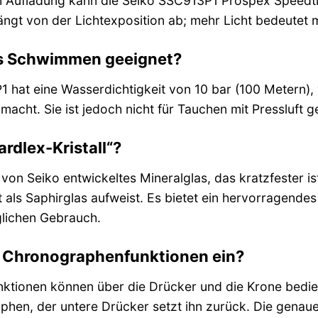
en Aufladung kann die Seiko SSC913P1 Prospex Speedti
ängt von der Lichtexposition ab; mehr Licht bedeutet 
das Schwimmen geeignet?
1 hat eine Wasserdichtigkeit von 10 bar (100 Metern),
acht. Sie ist jedoch nicht für Tauchen mit Pressluft g
rdlex-Kristall“?
in von Seiko entwickeltes Mineralglas, das kratzfester 
 als Saphirglas aufweist. Es bietet ein hervorragende
glichen Gebrauch.
ie Chronographenfunktionen ein?
ktionen können über die Drücker und die Krone bedie
hen, der untere Drücker setzt ihn zurück. Die genaue