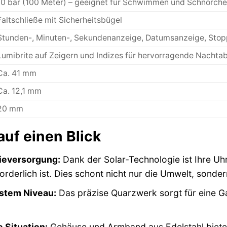
10 bar (100 Meter) – geeignet für Schwimmen und Schnorche
Faltschließe mit Sicherheitsbügel
Stunden-, Minuten-, Sekundenanzeige, Datumsanzeige, Stopp
Lumibrite auf Zeigern und Indizes für hervorragende Nachtab
Ca. 41 mm
Ca. 12,1 mm
20 mm
 auf einen Blick
ieversorgung:
Dank der Solar-Technologie ist Ihre Uhr
orderlich ist. Dies schont nicht nur die Umwelt, sonde
hstem Niveau:
Das präzise Quarzwerk sorgt für eine Gan
e Situation:
Gehäuse und Armband aus Edelstahl biete