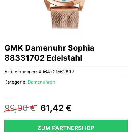
GMK Damenuhr Sophia
88331702 Edelstahl
Artikelnummer:
4064721562892
Kategorie:
Damenuhren
Ursprünglicher
Aktueller
99,90
€
61,42
€
Preis
Preis
war:
ist:
ZUM PARTNERSHOP