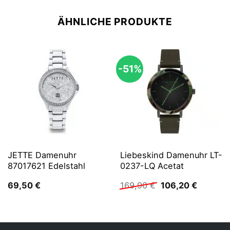
ÄHNLICHE PRODUKTE
-51%
JETTE Damenuhr
Liebeskind Damenuhr LT-
87017621 Edelstahl
0237-LQ Acetat
Ursprünglicher
Aktuelle
69,50
€
169,90
€
106,20
€
Preis
Preis
war:
ist:
169,90 €
106,20 €