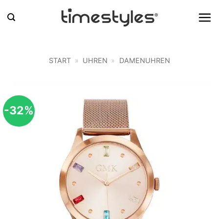
Zum
Inhalt
springen
START
»
UHREN
»
DAMENUHREN
-32%