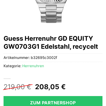
Guess Herrenuhr GD EQUITY
GW0703G1 Edelstahl, recycelt
Artikelnummer:
b32695c3002f
Kategorie:
Herrenuhren
Ursprünglicher
Aktueller
219,00
€
208,05
€
Preis
Preis
war:
ist:
ZUM PARTNERSHOP