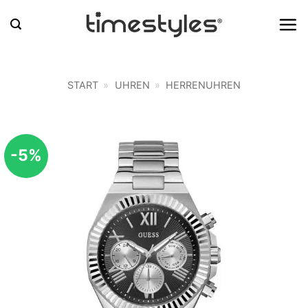
Zum
Inhalt
springen
START
»
UHREN
»
HERRENUHREN
-5%