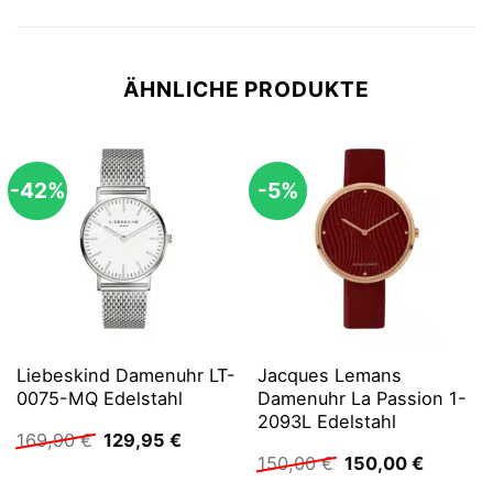
ÄHNLICHE PRODUKTE
-42%
-5%
Liebeskind Damenuhr LT-
Jacques Lemans
0075-MQ Edelstahl
Damenuhr La Passion 1-
2093L Edelstahl
Ursprünglicher
Aktueller
169,90
€
129,95
€
Preis
Preis
Ursprünglicher
Aktuelle
150,00
€
150,00
€
war:
ist:
Preis
Preis
169,90 €
129,95 €.