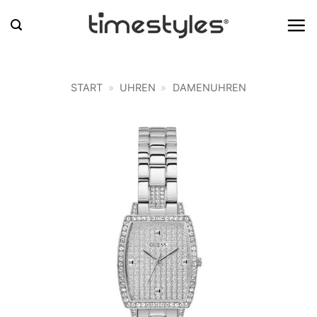
Zum
Inhalt
springen
START
»
UHREN
»
DAMENUHREN