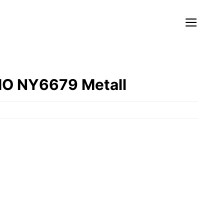
O NY6679 Metall
r
er
.