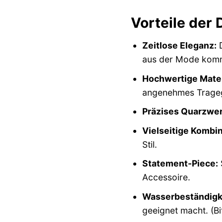
Vorteile de
Zeitlose Eleganz:
D
aus der Mode kom
Hochwertige Mater
angenehmes Trageg
Präzises Quarzwer
Vielseitige Kombin
Stil.
Statement-Piece:
S
Accessoire.
Wasserbeständigk
geeignet macht. (B