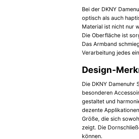
Bei der DKNY Damenuh
optisch als auch hapt
Material ist nicht nu
Die Oberfläche ist sorg
Das Armband schmiegt 
Verarbeitung jedes ei
Design-Merkm
Die DKNY Damenuhr SO
besonderen Accessoire 
gestaltet und harmoni
dezente Applikationen
Größe, die sich sowoh
zeigt. Die Dornschlie
können.