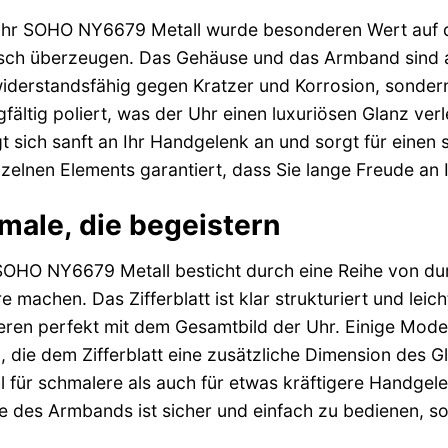
r SOHO NY6679 Metall wurde besonderen Wert auf die
isch überzeugen. Das Gehäuse und das Armband sind a
r widerstandsfähig gegen Kratzer und Korrosion, sonde
fältig poliert, was der Uhr einen luxuriösen Glanz verle
sich sanft an Ihr Handgelenk an und sorgt für einen s
nzelnen Elements garantiert, dass Sie lange Freude a
ale, die begeistern
HO NY6679 Metall besticht durch eine Reihe von dur
machen. Das Zifferblatt ist klar strukturiert und leich
eren perfekt mit dem Gesamtbild der Uhr. Einige Model
, die dem Zifferblatt eine zusätzliche Dimension des G
l für schmalere als auch für etwas kräftigere Handgele
ße des Armbands ist sicher und einfach zu bedienen, 