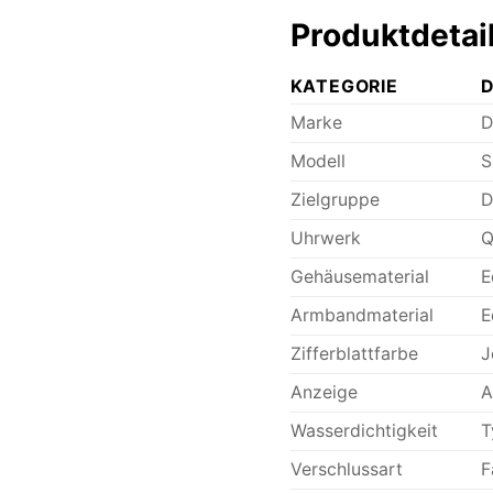
Produktdetai
KATEGORIE
D
Marke
D
Modell
S
Zielgruppe
D
Uhrwerk
Q
Gehäusematerial
E
Armbandmaterial
E
Zifferblattfarbe
J
Anzeige
A
Wasserdichtigkeit
T
Verschlussart
F