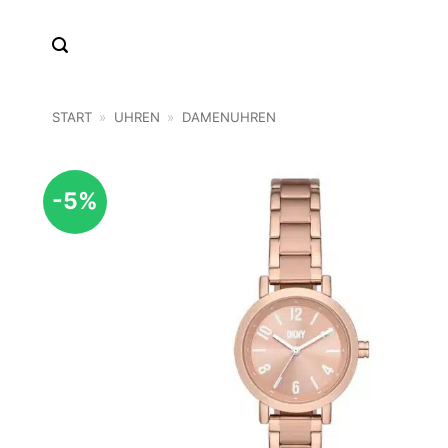
Zum
Inhalt
springen
START
»
UHREN
»
DAMENUHREN
-5%