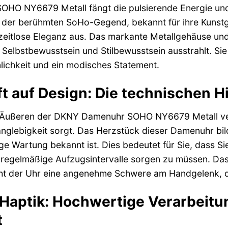
HO NY6679 Metall fängt die pulsierende Energie und
von der berühmten SoHo-Gegend, bekannt für ihre Kunst
 zeitlose Eleganz aus. Das markante Metallgehäuse und 
Selbstbewusstsein und Stilbewusstsein ausstrahlt. Sie is
lichkeit und ein modisches Statement.
fft auf Design: Die technischen H
 Äußeren der DKNY Damenuhr SOHO NY6679 Metall verbi
anglebigkeit sorgt. Das Herzstück dieser Damenuhr bil
e Wartung bekannt ist. Dies bedeutet für Sie, dass Sie
 regelmäßige Aufzugsintervalle sorgen zu müssen. Da
iht der Uhr eine angenehme Schwere am Handgelenk, die
 Haptik: Hochwertige Verarbeitu
t