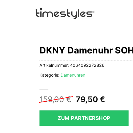
DKNY Damenuhr SOH
Artikelnummer:
4064092272826
Kategorie:
Damenuhren
Ursprüngliche
Aktuell
159,00
€
79,50
€
Preis
Preis
war:
ist:
ZUM PARTNERSHOP
159,00 €
79,50 €