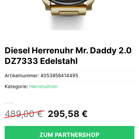
Diesel Herrenuhr Mr. Daddy 2.0
DZ7333 Edelstahl
Artikelnummer:
4053858414495
Kategorie:
Herrenuhren
Ursprünglicher
Aktueller
489,00
€
295,58
€
Preis
Preis
war:
ist:
ZUM PARTNERSHOP