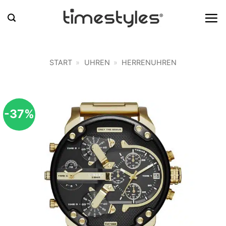
Zum
Inhalt
springen
START
»
UHREN
»
HERRENUHREN
-37%