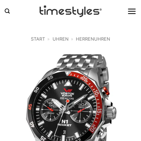
Zum
Inhalt
springen
START
»
UHREN
»
HERRENUHREN