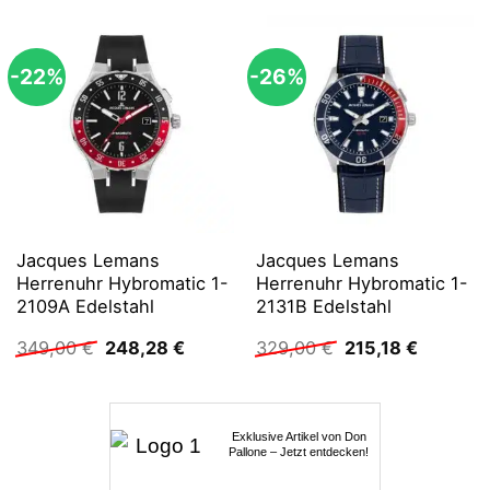
-22%
-26%
Jacques Lemans
Jacques Lemans
Herrenuhr Hybromatic 1-
Herrenuhr Hybromatic 1-
2109A Edelstahl
2131B Edelstahl
Ursprünglicher
Aktueller
Ursprünglicher
Aktuelle
349,00
€
248,28
€
329,00
€
215,18
€
Preis
Preis
Preis
Preis
war:
ist:
war:
ist:
349,00 €
248,28 €.
329,00 €
215,18 €
Exklusive Artikel von Don
Pallone – Jetzt entdecken!