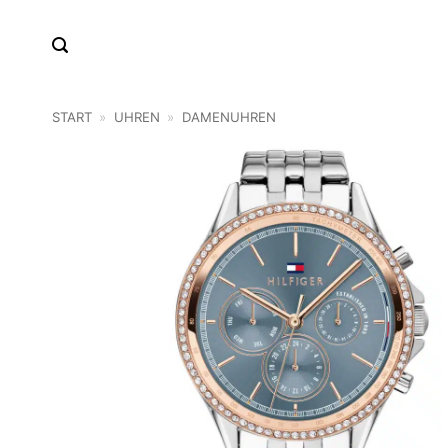
Zum
Inhalt
springen
START
»
UHREN
»
DAMENUHREN