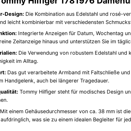
 Tommy Hilfiger 1781976 Damenu
or-Design:
Die Kombination aus Edelstahl und rosé-ve
nd leicht kombinierbar mit verschiedensten Schmuckst
nktion:
Integrierte Anzeigen für Datum, Wochentag un
reine Zeitanzeige hinaus und unterstützen Sie im tägl
ialien:
Die Verwendung von robustem Edelstahl und kr
gkeit im Alltag.
rt:
Das gut verarbeitete Armband mit Faltschließe und 
 Handgelenk, auch bei längerer Tragedauer.
alität:
Tommy Hilfiger steht für modisches Design und 
nen.
Mit einem Gehäusedurchmesser von ca. 38 mm ist die
 aufdringlich, was sie zu einem idealen Begleiter für j