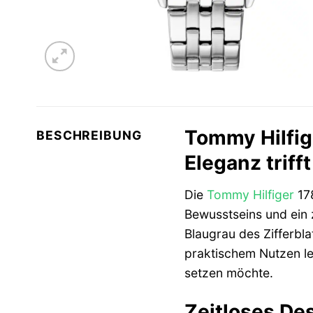
Tommy Hilfig
BESCHREIBUNG
Eleganz triff
Die
Tommy Hilfiger
17
Bewusstseins und ein z
Blaugrau des Zifferbl
praktischem Nutzen leg
setzen möchte.
Zeitloses De