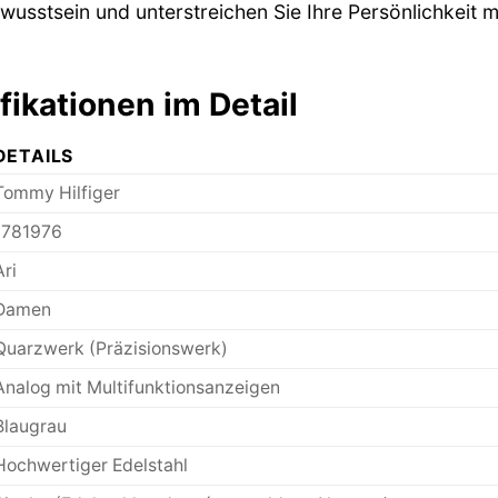
bewusstsein und unterstreichen Sie Ihre Persönlichkei
ikationen im Detail
DETAILS
Tommy Hilfiger
1781976
Ari
Damen
Quarzwerk (Präzisionswerk)
Analog mit Multifunktionsanzeigen
Blaugrau
Hochwertiger Edelstahl