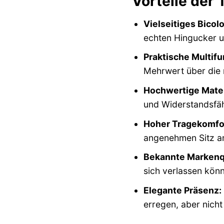
Vorteile der
Vielseitiges Bicol
echten Hingucker u
Praktische Multifu
Mehrwert über die 
Hochwertige Mater
und Widerstandsfähi
Hoher Tragekomfo
angenehmen Sitz am
Bekannte Markenqu
sich verlassen kön
Elegante Präsenz:
erregen, aber nicht