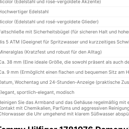
Bicolor (Edelstahl und rosé-vergoldete Akzente)
Hochwertiger Edelstahl
Bicolor (Edelstahl und rosé-vergoldete Glieder)
Faltschließe mit Sicherheitsbügel (für sicheren Halt und hoh
Bis 5 ATM (Geeignet für Spritzwasser und kurzzeitiges Sch
Mineralglas (Kratzfest und robust für den Alltag)
Ca. 38 mm (Eine ideale Größe, die sowohl präsent als auch d
Ca. 9 mm (Ermöglicht einen flachen und bequemen Sitz am 
Datum, Wochentag und 24-Stunden-Anzeige (praktische Zus
Elegant, sportlich-elegant, modisch
Reinigen Sie das Armband und das Gehäuse regelmäßig mit e
Kontakt mit Chemikalien, Parfüms und aggressiven Reinigung
Chlorwasser die Uhr umgehend mit klarem Süßwasser abspü