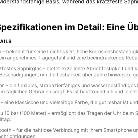
derstandsfähige Basis, während das kratzfeste Saphir
ezifikationen im Detail: Eine Ü
AILS
n – bekannt für seine Leichtigkeit, hohe Korrosionsbeständig
ein angenehmes Tragegefühl und eine beeindruckende Robus
zfestes Saphirglas – bietet exzellente Abriebfestigkeit und k
Beschädigungen, um die Lesbarkeit über Jahre hinweg zu ge
kon – ein flexibles, strapazierfähiges und wasserbeständiges 
im täglichen Gebrauch sorgt. Es ist hautfreundlich und leicht 
 – eine klassische und vielseitige Farbe, die gut lesbar ist un
zu 10 bar (100 Meter) – ermöglicht das Tragen der Uhr bei
lltag.
tooth – für die nahtlose Verbindung mit Ihrem Smartphone u
chrichtigungen.