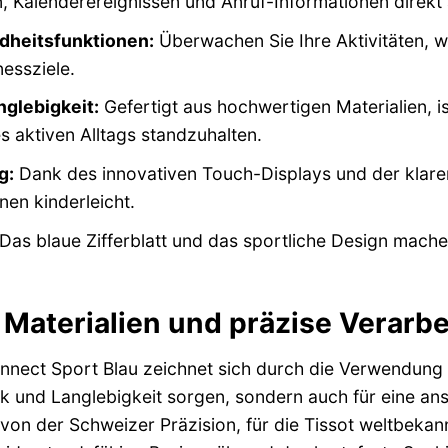
, Kalenderereignissen und Anruf-Informationen direk
ndheitsfunktionen:
Überwachen Sie Ihre Aktivitäten, wi
nessziele.
glebigkeit:
Gefertigt aus hochwertigen Materialien, i
 aktiven Alltags standzuhalten.
g:
Dank des innovativen Touch-Displays und der klaren
nen kinderleicht.
Das blaue Zifferblatt und das sportliche Design machen 
Materialien und präzise Verarb
nect Sport Blau zeichnet sich durch die Verwendung er
 und Langlebigkeit sorgen, sondern auch für eine ansp
von der Schweizer Präzision, für die Tissot weltbekannt