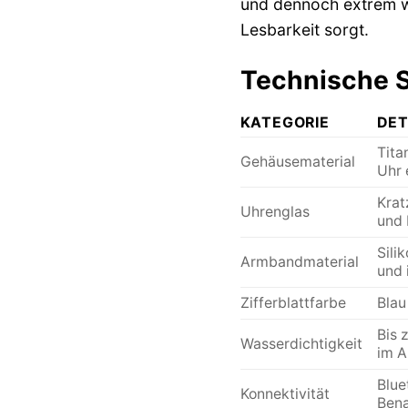
und dennoch extrem wi
Lesbarkeit sorgt.
Technische Sp
KATEGORIE
DET
Tita
Gehäusematerial
Uhr 
Krat
Uhrenglas
und 
Sili
Armbandmaterial
und 
Zifferblattfarbe
Blau
Bis 
Wasserdichtigkeit
im A
Blue
Konnektivität
Bena