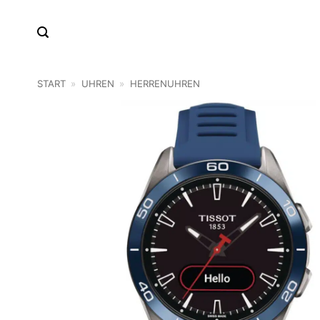
Zum
Inhalt
springen
START
»
UHREN
»
HERRENUHREN