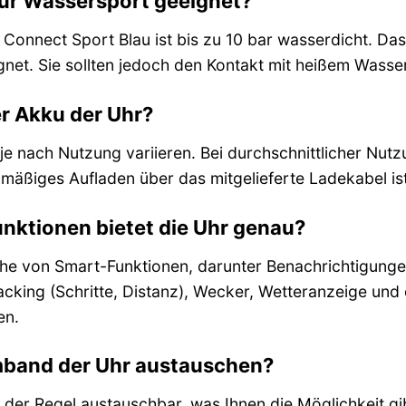
 für Wassersport geeignet?
 Connect Sport Blau ist bis zu 10 bar wasserdicht. Das
net. Sie sollten jedoch den Kontakt mit heißem Wass
er Akku der Uhr?
 je nach Nutzung variieren. Bei durchschnittlicher Nut
äßiges Aufladen über das mitgelieferte Ladekabel is
nktionen bietet die Uhr genau?
eihe von Smart-Funktionen, darunter Benachrichtigung
racking (Schritte, Distanz), Wecker, Wetteranzeige und
en.
mband der Uhr austauschen?
n der Regel austauschbar, was Ihnen die Möglichkeit gi