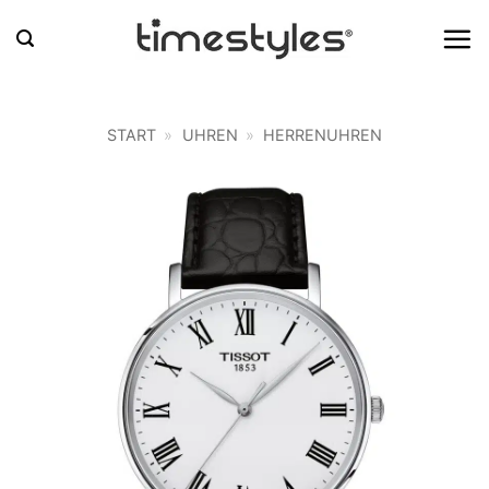
Zum
Inhalt
springen
START
»
UHREN
»
HERRENUHREN