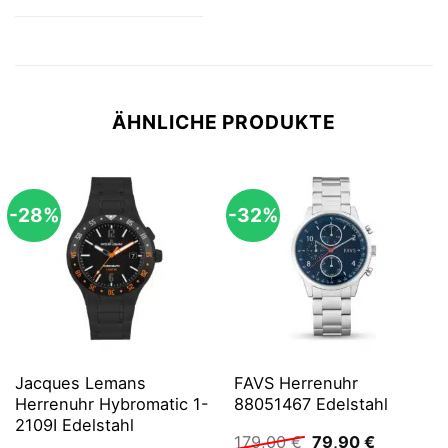
ÄHNLICHE PRODUKTE
-28%
-32%
Jacques Lemans
FAVS Herrenuhr
Herrenuhr Hybromatic 1-
88051467 Edelstahl
2109I Edelstahl
Ursprünglicher
Aktueller
179,00
€
79,90
€