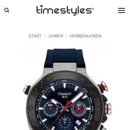
Zum
Inhalt
springen
START
»
UHREN
»
HERRENUHREN