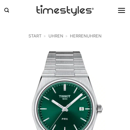
Zum
Inhalt
springen
START
»
UHREN
»
HERRENUHREN