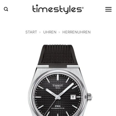
Zum
Inhalt
springen
START
»
UHREN
»
HERRENUHREN