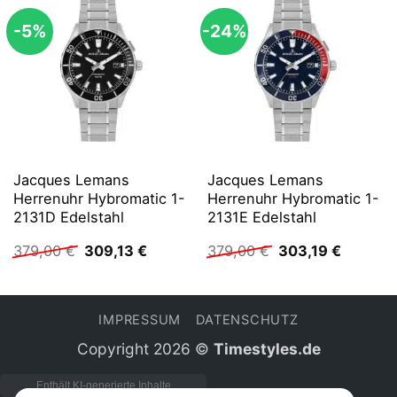
-5%
-24%
Jacques Lemans
Jacques Lemans
Herrenuhr Hybromatic 1-
Herrenuhr Hybromatic 1-
2131D Edelstahl
2131E Edelstahl
Ursprünglicher
Aktueller
Ursprünglicher
Aktuelle
379,00
€
309,13
€
379,00
€
303,19
€
Preis
Preis
Preis
Preis
war:
ist:
war:
ist:
379,00 €
309,13 €.
379,00 €
303,19 
IMPRESSUM
DATENSCHUTZ
Copyright 2026 ©
Timestyles.de