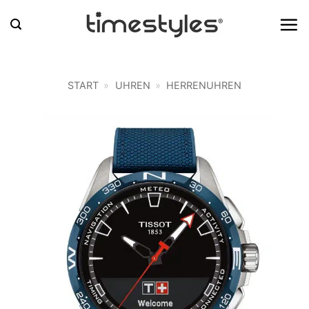
Zum
Inhalt
springen
START
»
UHREN
»
HERRENUHREN