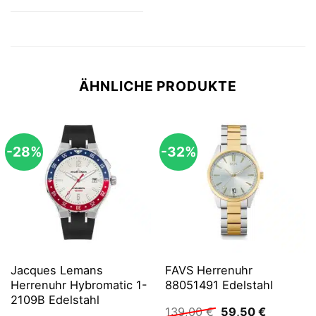
ÄHNLICHE PRODUKTE
-28%
-32%
Jacques Lemans
FAVS Herrenuhr
Herrenuhr Hybromatic 1-
88051491 Edelstahl
2109B Edelstahl
Ursprünglicher
Aktueller
139,00
€
59,50
€