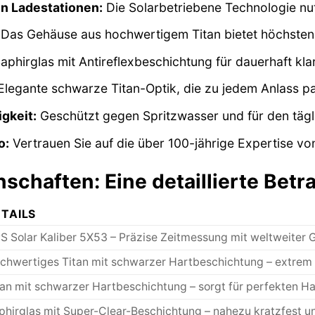
n Ladestationen:
Die Solarbetriebene Technologie nutz
Das Gehäuse aus hochwertigem Titan bietet höchsten
aphirglas mit Antireflexbeschichtung für dauerhaft kla
legante schwarze Titan-Optik, die zu jedem Anlass pa
gkeit:
Geschützt gegen Spritzwasser und für den tägl
o:
Vertrauen Sie auf die über 100-jährige Expertise vo
schaften: Eine detaillierte Bet
TAILS
S Solar Kaliber 5X53 – Präzise Zeitmessung mit weltweiter
chwertiges Titan mit schwarzer Hartbeschichtung – extrem l
tan mit schwarzer Hartbeschichtung – sorgt für perfekten H
phirglas mit Super-Clear-Beschichtung – nahezu kratzfest un