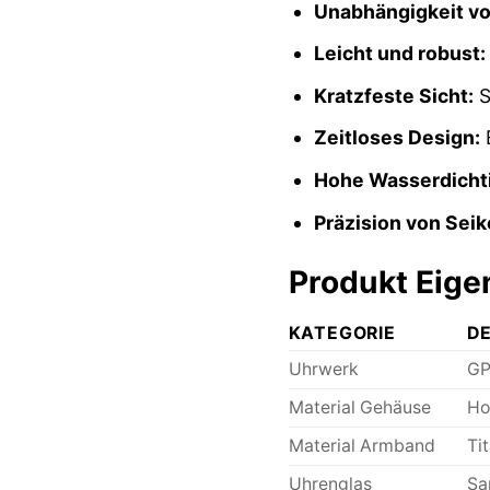
Unabhängigkeit vo
Leicht und robust:
Kratzfeste Sicht:
S
Zeitloses Design:
E
Hohe Wasserdichti
Präzision von Seik
Produkt Eigen
KATEGORIE
DE
Uhrwerk
GP
Material Gehäuse
Ho
Material Armband
Ti
Uhrenglas
Sa