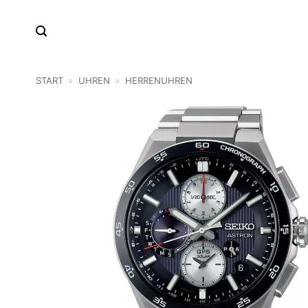
Zum
Inhalt
springen
START
»
UHREN
»
HERRENUHREN