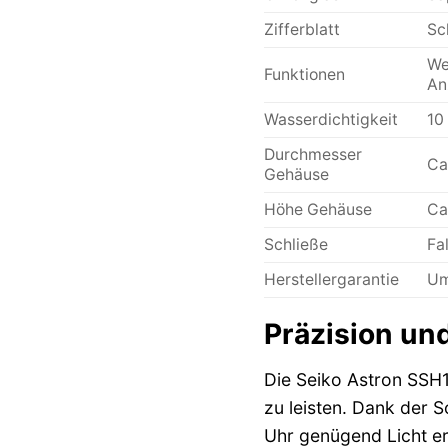
Zifferblatt
Sc
We
Funktionen
An
Wasserdichtigkeit
10
Durchmesser
Ca
Gehäuse
Höhe Gehäuse
Ca
Schließe
Fa
Herstellergarantie
Um
Präzision un
Die Seiko Astron SSH1
zu leisten. Dank der S
Uhr genügend Licht erh