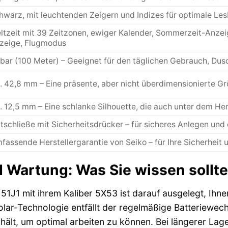
hwarz, mit leuchtenden Zeigern und Indizes für optimale Les
ltzeit mit 39 Zeitzonen, ewiger Kalender, Sommerzeit-Anze
zeige, Flugmodus
 bar (100 Meter) – Geeignet für den täglichen Gebrauch, D
. 42,8 mm – Eine präsente, aber nicht überdimensionierte G
. 12,5 mm – Eine schlanke Silhouette, die auch unter dem He
ltschließe mit Sicherheitsdrücker – für sicheres Anlegen und
fassende Herstellergarantie von Seiko – für Ihre Sicherheit 
d Wartung: Was Sie wissen sollt
51J1 mit ihrem Kaliber 5X53 ist darauf ausgelegt, Ihne
olar-Technologie entfällt der regelmäßige Batteriewechs
ält, um optimal arbeiten zu können. Bei längerer Lager