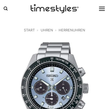
Zum
Inhalt
springen
START
»
UHREN
»
HERRENUHREN