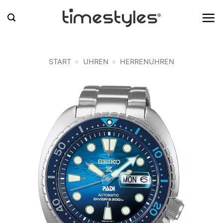
Zum
Inhalt
springen
START
»
UHREN
»
HERRENUHREN