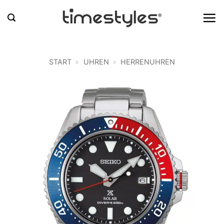
Zum
Inhalt
springen
START
»
UHREN
»
HERRENUHREN