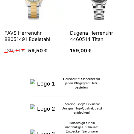
FAVS Herrenuhr
Dugena Herrenuhr
88051491 Edelstahl
4460514 Titan
Ursprünglicher
Aktueller
139,00
€
59,50
€
159,00
€
Preis
Preis
war:
ist:
139,00 €
59,50 €.
Hausnotruf: Sicherheit für
jeden Pflegegrad. Jetzt
bestellen!
Piercing-Shop: Exklusive
Designs, Top-Qualität. Jetzt
entdecken!
Holzdesign für ein
nachhaltiges Zuhause:
Entdecken Sie unsere