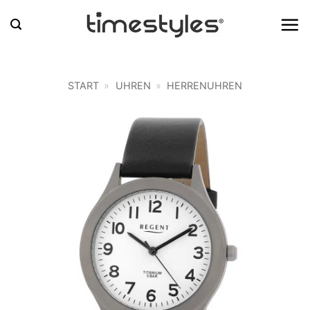
Zum
Inhalt
springen
START
»
UHREN
»
HERRENUHREN