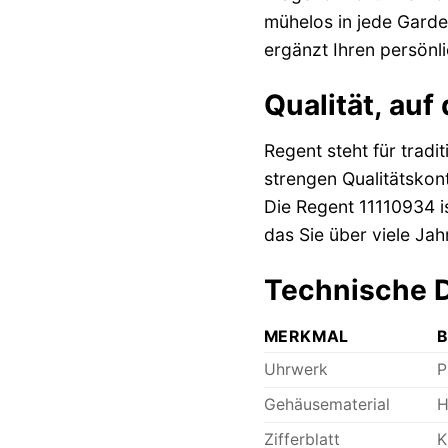
mühelos in jede Garde
ergänzt Ihren persönli
Qualität, auf
Regent steht für trad
strengen Qualitätskont
Die Regent 11110934 ist
das Sie über viele Jah
Technische D
MERKMAL
B
Uhrwerk
P
Gehäusematerial
H
Zifferblatt
K