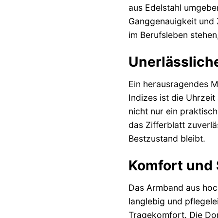
aus Edelstahl umgeben
Ganggenauigkeit und Zu
im Berufsleben stehen,
Unerlässliche
Ein herausragendes Me
Indizes ist die Uhrzeit
nicht nur ein praktisc
das Zifferblatt zuver
Bestzustand bleibt.
Komfort und S
Das Armband aus hochw
langlebig und pflegel
Tragekomfort. Die Dor