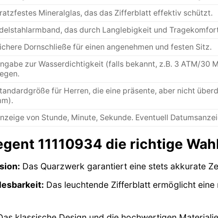
ratzfestes Mineralglas, das das Zifferblatt effektiv schützt.
delstahlarmband, das durch Langlebigkeit und Tragekomfor
ichere Dornschließe für einen angenehmen und festen Sitz.
ngabe zur Wasserdichtigkeit (falls bekannt, z.B. 3 ATM/30 M
egen.
tandardgröße für Herren, die eine präsente, aber nicht überd
m).
nzeige von Stunde, Minute, Sekunde. Eventuell Datumsanzeig
ent 11110934 die richtige Wahl 
sion:
Das Quarzwerk garantiert eine stets akkurate Ze
esbarkeit:
Das leuchtende Zifferblatt ermöglicht ein
as klassische Design und die hochwertigen Materialie