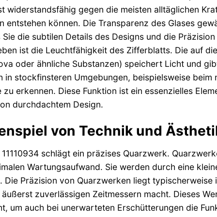
t widerstandsfähig gegen die meisten alltäglichen Kra
entstehen können. Die Transparenz des Glases gewährl
s Sie die subtilen Details des Designs und die Präzisio
en ist die Leuchtfähigkeit des Zifferblatts. Die auf 
va oder ähnliche Substanzen) speichert Licht und gib
ch in stockfinsteren Umgebungen, beispielsweise beim 
 zu erkennen. Diese Funktion ist ein essenzielles Elemen
von durchdachtem Design.
spiel von Technik und Ästheti
 11110934 schlägt ein präzises Quarzwerk. Quarzwerk
imalen Wartungsaufwand. Sie werden durch eine kleine B
t. Die Präzision von Quarzwerken liegt typischerwei
 äußerst zuverlässigen Zeitmessern macht. Dieses Werk
, um auch bei unerwarteten Erschütterungen die Funkt