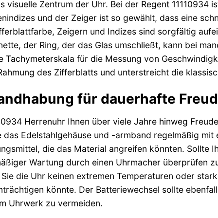
das visuelle Zentrum der Uhr. Bei der Regent 11110934 is
ndizes und der Zeiger ist so gewählt, dass eine schne
ferblattfarbe, Zeigern und Indizes sind sorgfältig auf
nette, der Ring, der das Glas umschließt, kann bei ma
ne Tachymeterskala für die Messung von Geschwindigke
ahmung des Zifferblatts und unterstreicht die klassisc
andhabung für dauerhafte Freu
10934 Herrenuhr Ihnen über viele Jahre hinweg Freude b
e das Edelstahlgehäuse und -armband regelmäßig mit 
ngsmittel, die das Material angreifen könnten. Sollte Ih
äßiger Wartung durch einen Uhrmacher überprüfen zu 
 Sie die Uhr keinen extremen Temperaturen oder stark
trächtigen könnte. Der Batteriewechsel sollte ebenf
m Uhrwerk zu vermeiden.