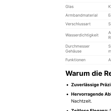
Glas
K
Armbandmaterial
E
Verschlussart
S
A
Wasserdichtigkeit
R
Durchmesser
S
Gehäuse
m
Funktionen
A
Warum die Reg
Zuverlässige Präzi
Hervorragende Abl
Nachtzeit.
Zeitlose Eleganz:
D