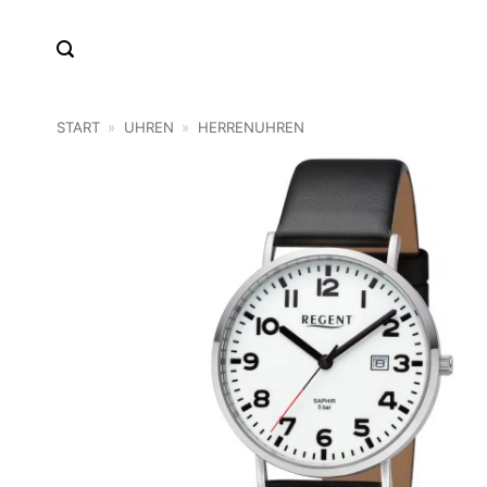
Zum
Inhalt
springen
START
»
UHREN
»
HERRENUHREN