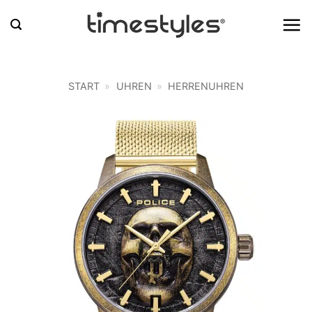
Zum
Inhalt
springen
START
»
UHREN
»
HERRENUHREN