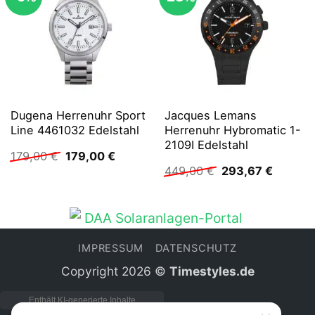
Dugena Herrenuhr Sport
Jacques Lemans
Line 4461032 Edelstahl
Herrenuhr Hybromatic 1-
2109I Edelstahl
Ursprünglicher
Aktueller
179,00
€
179,00
€
Preis
Preis
Ursprünglicher
Aktuell
449,00
€
293,67
€
war:
ist:
Preis
Preis
179,00 €
179,00 €.
war:
ist:
449,00 €
293,67 
IMPRESSUM
DATENSCHUTZ
Copyright 2026 ©
Timestyles.de