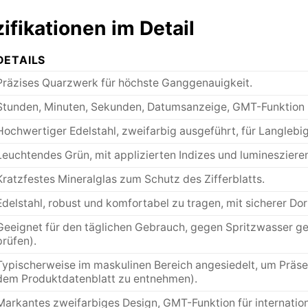
fikationen im Detail
DETAILS
Präzises Quarzwerk für höchste Ganggenauigkeit.
Stunden, Minuten, Sekunden, Datumsanzeige, GMT-Funktion 
Hochwertiger Edelstahl, zweifarbig ausgeführt, für Langlebig
Leuchtendes Grün, mit applizierten Indizes und luminesziere
Kratzfestes Mineralglas zum Schutz des Zifferblatts.
Edelstahl, robust und komfortabel zu tragen, mit sicherer Dor
Geeignet für den täglichen Gebrauch, gegen Spritzwasser g
prüfen).
Typischerweise im maskulinen Bereich angesiedelt, um Präs
dem Produktdatenblatt zu entnehmen).
Markantes zweifarbiges Design, GMT-Funktion für internationa