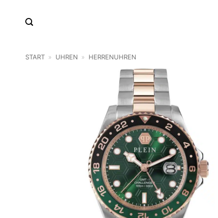
Zum
Inhalt
springen
START
»
UHREN
»
HERRENUHREN