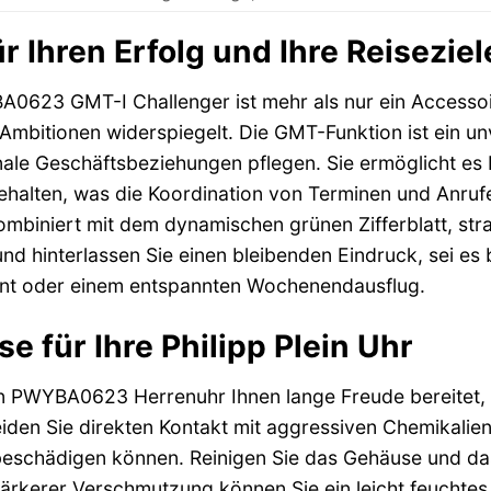
r Ihren Erfolg und Ihre Reiseziel
A0623 GMT-I Challenger ist mehr als nur ein Accessoire; 
 Ambitionen widerspiegelt. Die GMT-Funktion ist ein unve
nale Geschäftsbeziehungen pflegen. Sie ermöglicht es Ih
behalten, was die Koordination von Terminen und Anrufe
ombiniert mit dem dynamischen grünen Zifferblatt, stra
und hinterlassen Sie einen bleibenden Eindruck, sei es
vent oder einem entspannten Wochenendausflug.
e für Ihre Philipp Plein Uhr
ein PWYBA0623 Herrenuhr Ihnen lange Freude bereitet, 
iden Sie direkten Kontakt mit aggressiven Chemikalien
beschädigen können. Reinigen Sie das Gehäuse und d
tärkerer Verschmutzung können Sie ein leicht feuchtes