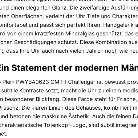
nd einen eleganten Glanz. Die zweifarbige Ausführun
eten Oberflächen, verleiht der Uhr Tiefe und Charakter
 komfortabel und passt sich perfekt Ihrem Handgelenk a
wird von einem kratzfesten Mineralglas geschützt, das e
äglichen Beschädigungen schützt. Diese Kombination aus
t, dass Ihre Uhr auch nach vielen Jahren noch wie neu 
Ein Statement der modernen Män
p Plein PWYBA0623 GMT-I Challenger ist bewusst prov
uf subtile Kontraste setzt, macht die Uhr zu einem mod
ein besonderer Blickfang. Diese Farbe steht für Frische
Präsenz. Die klaren Linien des Gehäuses, kombiniert mi
d betonen die maskuline Ästhetik. Auch die feinen Deta
harakteristische Totenkopf-Logo, sind subtil integrie
et.