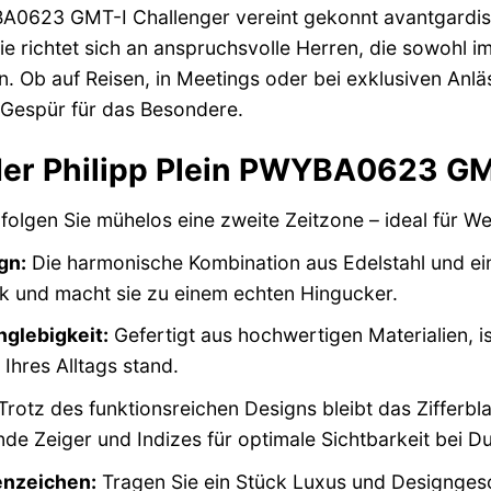
BA0623 GMT-I Challenger vereint gekonnt avantgardist
e richtet sich an anspruchsvolle Herren, die sowohl im 
en. Ob auf Reisen, in Meetings oder bei exklusiven Anlä
r Gespür für das Besondere.
 der Philipp Plein PWYBA0623 GM
folgen Sie mühelos eine zweite Zeitzone – ideal für 
gn:
Die harmonische Kombination aus Edelstahl und ei
ik und macht sie zu einem echten Hingucker.
glebigkeit:
Gefertigt aus hochwertigen Materialien, is
Ihres Alltags stand.
rotz des funktionsreichen Designs bleibt das Zifferblat
de Zeiger und Indizes für optimale Sichtbarkeit bei Du
enzeichen:
Tragen Sie ein Stück Luxus und Designgesc