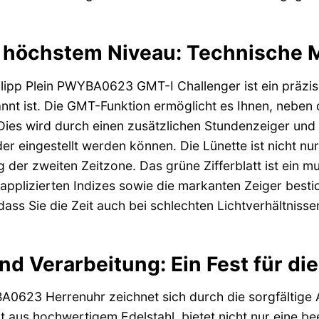
f höchstem Niveau: Technische M
lipp Plein PWYBA0623 GMT-I Challenger ist ein präzis
nt ist. Die GMT-Funktion ermöglicht es Ihnen, neben d
Dies wird durch einen zusätzlichen Stundenzeiger und
 eingestellt werden können. Die Lünette ist nicht nur 
g der zweiten Zeitzone. Das grüne Zifferblatt ist ein 
e applizierten Indizes sowie die markanten Zeiger best
dass Sie die Zeit auch bei schlechten Lichtverhältnissen
nd Verarbeitung: Ein Fest für di
BA0623 Herrenuhr zeichnet sich durch die sorgfältige 
t aus hochwertigem Edelstahl, bietet nicht nur eine b