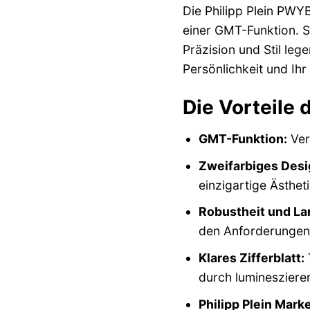
Die Philipp Plein PWY
einer GMT-Funktion. Si
Präzision und Stil leg
Persönlichkeit und Ih
Die Vorteile
GMT-Funktion:
Ver
Zweifarbiges Desi
einzigartige Ästhet
Robustheit und Lan
den Anforderungen 
Klares Zifferblatt:
T
durch lumineszieren
Philipp Plein Mark