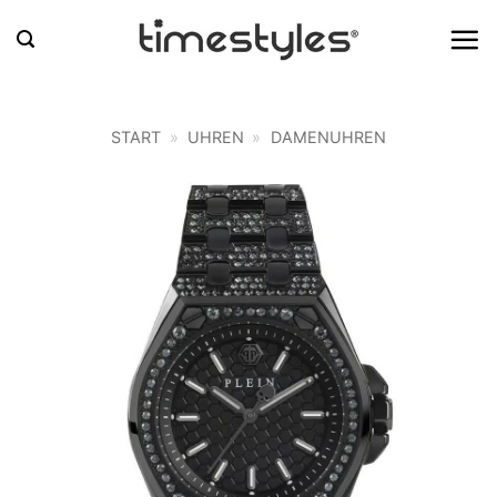
Zum
Inhalt
springen
START
»
UHREN
»
DAMENUHREN