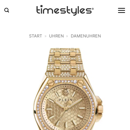
Zum
Inhalt
springen
START
»
UHREN
»
DAMENUHREN