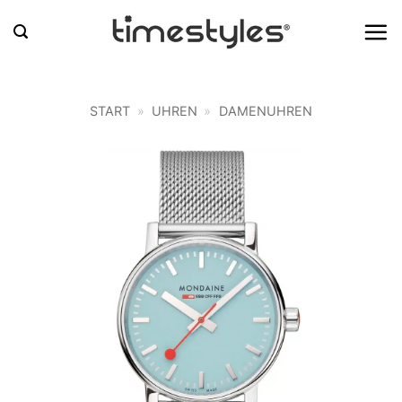
Zum
Inhalt
springen
START
»
UHREN
»
DAMENUHREN