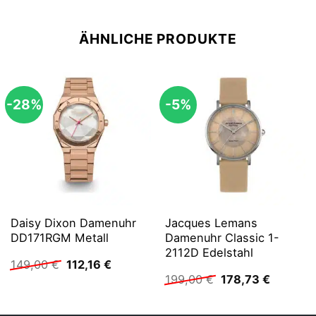
ÄHNLICHE PRODUKTE
-28%
-5%
Daisy Dixon Damenuhr
Jacques Lemans
DD171RGM Metall
Damenuhr Classic 1-
2112D Edelstahl
Ursprünglicher
Aktueller
149,00
€
112,16
€
Preis
Preis
Ursprünglicher
Aktuelle
199,00
€
178,73
€
war:
ist:
Preis
Preis
149,00 €
112,16 €.
war:
ist:
199,00 €
178,73 €