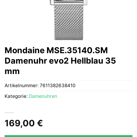
Mondaine MSE.35140.SM
Damenuhr evo2 Hellblau 35
mm
Artikelnummer:
7611382638410
Kategorie:
Damenuhren
169,00
€