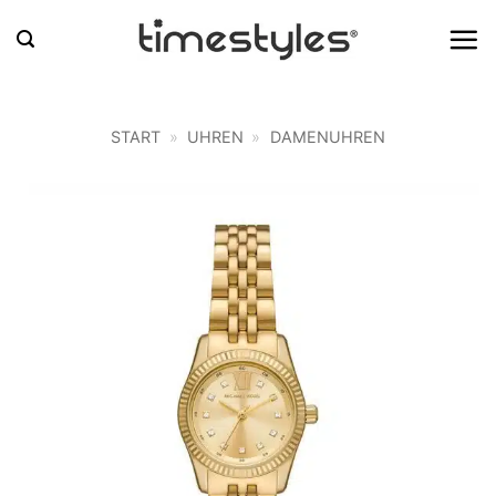
Zum
Inhalt
springen
START
»
UHREN
»
DAMENUHREN