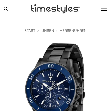
Zum
Inhalt
springen
START
»
UHREN
»
HERRENUHREN