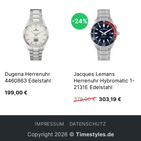
-24%
Dugena Herrenuhr
Jacques Lemans
4460863 Edelstahl
Herrenuhr Hybromatic 1-
2131E Edelstahl
199,00
€
Ursprünglicher
Aktuelle
379,00
€
303,19
€
Preis
Preis
war:
ist:
379,00 €
303,19 
IMPRESSUM
DATENSCHUTZ
Copyright 2026 ©
Timestyles.de