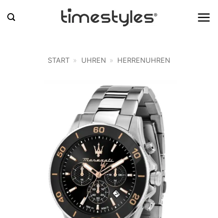
Zum
Inhalt
springen
START
»
UHREN
»
HERRENUHREN