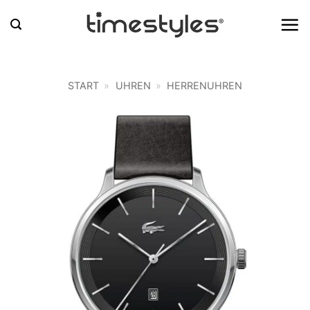
Zum
Inhalt
springen
START
»
UHREN
»
HERRENUHREN