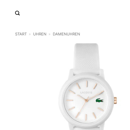
Zum
Inhalt
springen
START
»
UHREN
»
DAMENUHREN