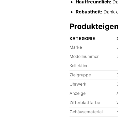
Hautfreundlich:
Das
Robustheit:
Dank de
Produkteigen
KATEGORIE
Marke
Modellnummer
Kollektion
Zielgruppe
Uhrwerk
Anzeige
Zifferblattfarbe
Gehäusematerial