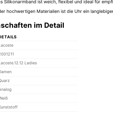
 Silikonarmband ist weich, flexibel und ideal für empf
r hochwertigen Materialien ist die Uhr ein langlebiger
schaften im Detail
DETAILS
Lacoste
2001211
Lacoste.12.12 Ladies
Damen
Quarz
Analog
Weiß
Kunststoff