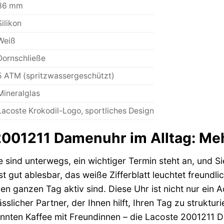
36 mm
Silikon
Weiß
Dornschließe
5 ATM (spritzwassergeschützt)
Mineralglas
Lacoste Krokodil-Logo, sportliches Design
2001211 Damenuhr im Alltag: Meh
ie sind unterwegs, ein wichtiger Termin steht an, und Si
st gut ablesbar, das weiße Zifferblatt leuchtet freundli
en ganzen Tag aktiv sind. Diese Uhr ist nicht nur ein A
sslicher Partner, der Ihnen hilft, Ihren Tag zu struktu
nnten Kaffee mit Freundinnen – die Lacoste 2001211 Dam