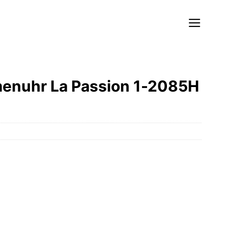
enuhr La Passion 1-2085H
r
ller