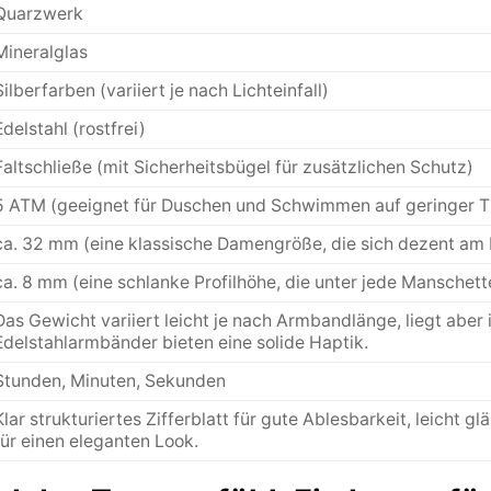
Quarzwerk
Mineralglas
Silberfarben (variiert je nach Lichteinfall)
Edelstahl (rostfrei)
Faltschließe (mit Sicherheitsbügel für zusätzlichen Schutz)
5 ATM (geeignet für Duschen und Schwimmen auf geringer Ti
ca. 32 mm (eine klassische Damengröße, die sich dezent am
ca. 8 mm (eine schlanke Profilhöhe, die unter jede Manschett
Das Gewicht variiert leicht je nach Armbandlänge, liegt abe
Edelstahlarmbänder bieten eine solide Haptik.
Stunden, Minuten, Sekunden
Klar strukturiertes Zifferblatt für gute Ablesbarkeit, leic
für einen eleganten Look.