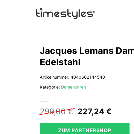
Jacques Lemans Dam
Edelstahl
Artikelnummer:
4040662144540
Kategorie:
Damenuhren
Ursprüngliche
Aktue
299,00
€
227,24
€
Preis
Preis
war:
ist:
ZUM PARTNERSHOP