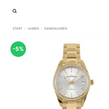
Zum
Inhalt
springen
START
»
UHREN
»
DAMENUHREN
-5%