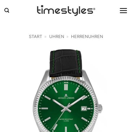
Zum
Inhalt
springen
START
»
UHREN
»
HERRENUHREN