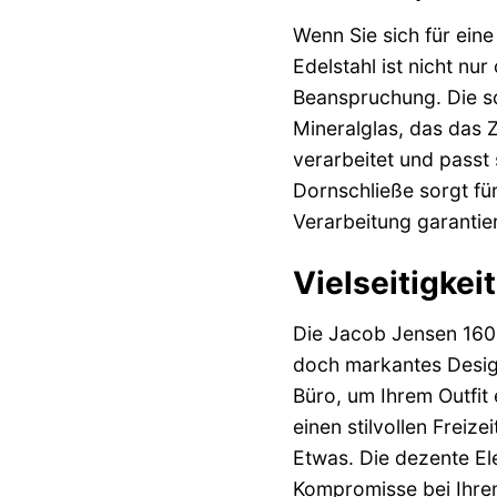
Wenn Sie sich für ein
Edelstahl ist nicht n
Beanspruchung. Die sc
Mineralglas, das das Zi
verarbeitet und passt
Dornschließe sorgt fü
Verarbeitung garantier
Vielseitigkei
Die Jacob Jensen 160 H
doch markantes Design
Büro, um Ihrem Outfit 
einen stilvollen Freiz
Etwas. Die dezente Ele
Kompromisse bei Ihrem