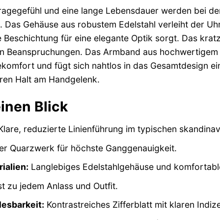
ragegefühl und eine lange Lebensdauer werden bei de
. Das Gehäuse aus robustem Edelstahl verleiht der U
eschichtung für eine elegante Optik sorgt. Das kratzf
chen Beanspruchungen. Das Armband aus hochwertigem 
omfort und fügt sich nahtlos in das Gesamtdesign ein.
eren Halt am Handgelenk.
einen Blick
lare, reduzierte Linienführung im typischen skandinavi
r Quarzwerk für höchste Ganggenauigkeit.
ialien:
Langlebiges Edelstahlgehäuse und komfortab
t zu jedem Anlass und Outfit.
esbarkeit:
Kontrastreiches Zifferblatt mit klaren Indiz