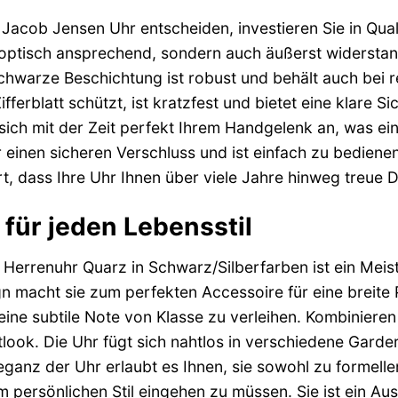
e Jacob Jensen Uhr entscheiden, investieren Sie in Qua
ur optisch ansprechend, sondern auch äußerst widerst
hwarze Beschichtung ist robust und behält auch bei 
fferblatt schützt, ist kratzfest und bietet eine klare S
 sich mit der Zeit perfekt Ihrem Handgelenk an, was e
r einen sicheren Verschluss und ist einfach zu bediene
t, dass Ihre Uhr Ihnen über viele Jahre hinweg treue Di
t für jeden Lebensstil
errenuhr Quarz in Schwarz/Silberfarben ist ein Meister
 macht sie zum perfekten Accessoire für eine breite P
eine subtile Note von Klasse zu verleihen. Kombiniere
eitlook. Die Uhr fügt sich nahtlos in verschiedene Gar
ganz der Uhr erlaubt es Ihnen, sie sowohl zu formelle
 persönlichen Stil eingehen zu müssen. Sie ist ein 