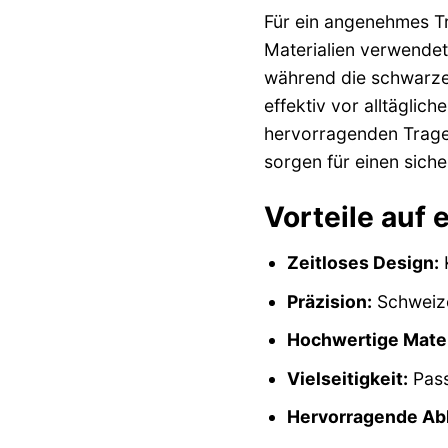
Für ein angenehmes T
Materialien verwendet
während die schwarze B
effektiv vor alltägli
hervorragenden Tragek
sorgen für einen sich
Vorteile auf 
Zeitloses Design:
K
Präzision:
Schweize
Hochwertige Mater
Vielseitigkeit:
Pass
Hervorragende Abl