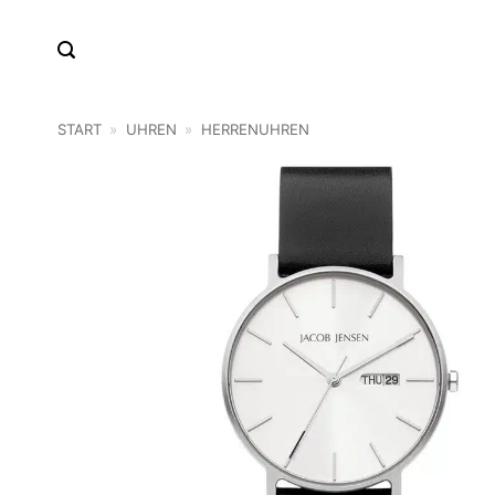
Zum
Inhalt
springen
START
»
UHREN
»
HERRENUHREN