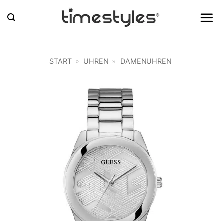
Zum
Inhalt
springen
START
»
UHREN
»
DAMENUHREN