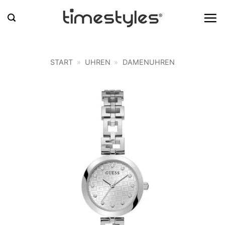
Zum
Inhalt
springen
START
»
UHREN
»
DAMENUHREN