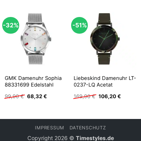
-32%
-51%
GMK Damenuhr Sophia
Liebeskind Damenuhr LT-
88331699 Edelstahl
0237-LQ Acetat
Ursprünglicher
Aktueller
Ursprünglicher
Aktuelle
99,90
€
68,32
€
169,90
€
106,20
€
Preis
Preis
Preis
Preis
war:
ist:
war:
ist:
99,90 €
68,32 €.
169,90 €
106,20 €
IMPRESSUM
DATENSCHUTZ
Copyright 2026 ©
Timestyles.de