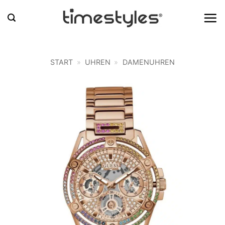
Zum
Inhalt
springen
START
»
UHREN
»
DAMENUHREN