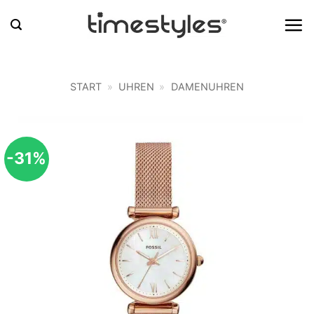
Zum
Inhalt
springen
START
»
UHREN
»
DAMENUHREN
-31%