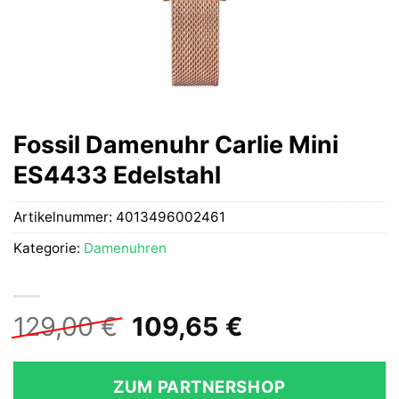
Fossil Damenuhr Carlie Mini
ES4433 Edelstahl
Artikelnummer:
4013496002461
Kategorie:
Damenuhren
Ursprünglicher
Aktueller
129,00
€
109,65
€
Preis
Preis
war:
ist:
ZUM PARTNERSHOP