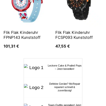
Flik Flak Kinderuhr
Flik Flak Kinderuhr
FPNP143 Kunststoff
FCSP093 Kunststoff
101,31
€
47,55
€
Leckere Cake & Praliné Pops
– Jetzt bestellen!
Defekte Geräte? McRepair
repariert schnell &
zuverlässig!
Team-Outfits gestalten! Jetzt