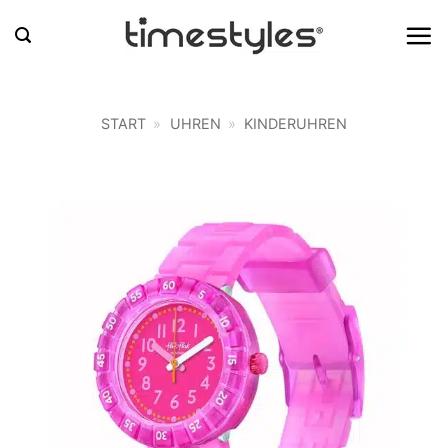
Zum
Inhalt
springen
START
»
UHREN
»
KINDERUHREN