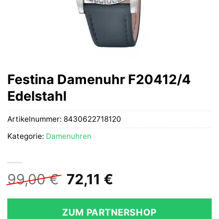
Festina Damenuhr F20412/4
Edelstahl
Artikelnummer:
8430622718120
Kategorie:
Damenuhren
Ursprünglicher
Aktueller
99,00
€
72,11
€
Preis
Preis
war:
ist:
ZUM PARTNERSHOP