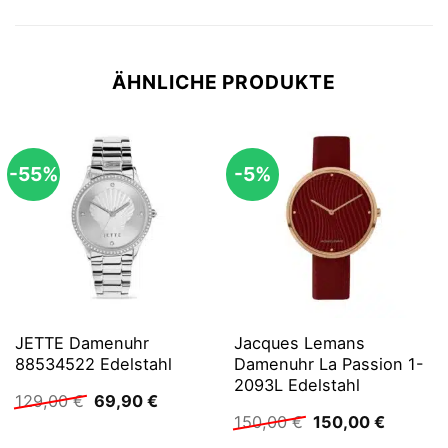
ÄHNLICHE PRODUKTE
-55%
-5%
JETTE Damenuhr
Jacques Lemans
88534522 Edelstahl
Damenuhr La Passion 1-
2093L Edelstahl
Ursprünglicher
Aktueller
129,00
€
69,90
€
Preis
Preis
Ursprünglicher
Aktuelle
150,00
€
150,00
€
war:
ist:
Preis
Preis