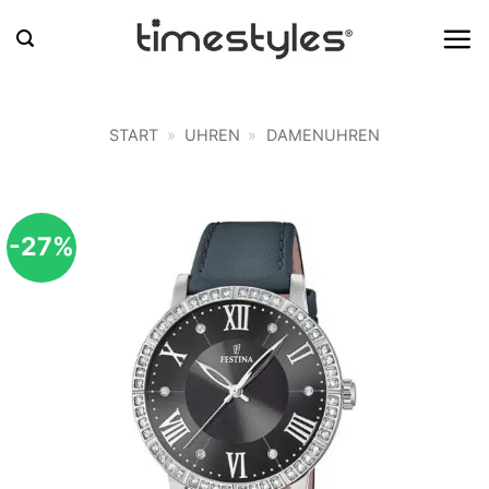
Zum
Inhalt
springen
START
»
UHREN
»
DAMENUHREN
-27%