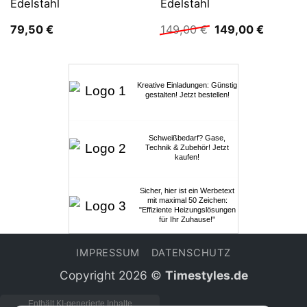
Edelstahl
Edelstahl
Ursprünglicher
Aktuelle
79,50
€
149,00
€
149,00
€
Preis
Preis
war:
ist:
149,00 €
149,00 
Kreative Einladungen: Günstig
gestalten! Jetzt bestellen!
Schweißbedarf? Gase,
Technik & Zubehör! Jetzt
kaufen!
Sicher, hier ist ein Werbetext
mit maximal 50 Zeichen:
"Effiziente Heizungslösungen
für Ihr Zuhause!"
IMPRESSUM
DATENSCHUTZ
Copyright 2026 ©
Timestyles.de