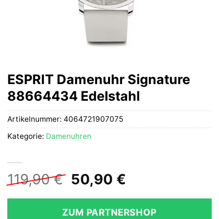
ESPRIT Damenuhr Signature
88664434 Edelstahl
Artikelnummer:
4064721907075
Kategorie:
Damenuhren
Ursprünglicher
Aktueller
119,90
€
50,90
€
Preis
Preis
war:
ist:
ZUM PARTNERSHOP