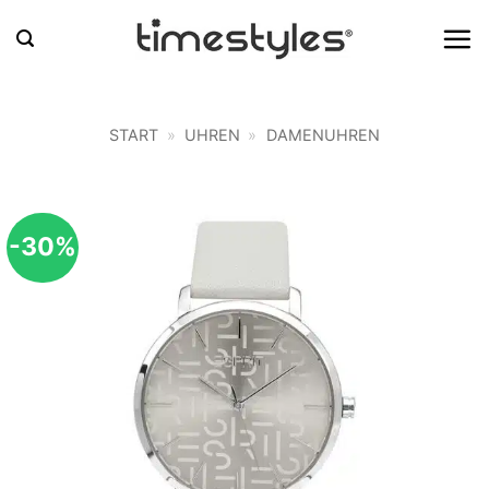
Zum
Inhalt
springen
START
»
UHREN
»
DAMENUHREN
-30%